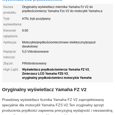
Nazwa
Oryginalny wyświetlacz miernika Yamaha Fz V2 do
prędkościomierzy Yamaha Fzs V2 do motocykli Yamaha p
produktu:
Tryb
HTN, tryb pozytywny
wyświetlania:
Kierunek
6:00
oglądania:
Aplikacja:
Motocykle/prędkościomierz/rower elektryczny/pojazd
dwukołowy
Napięcie
5,0 V/dostosowane
robocze:
Złącze:
PIN/dostosowany
Wyświetlacz prędkościomierza Yamaha FZ V2
High Light:
,
Zmierzacz LCD Yamaha FZS V2
,
oryginalny prędkościomierz motocykla Yamaha
Oryginalny wyświetlacz Yamaha FZ V2
Prawdziwy wyświetlacz licznika Yamaha FZ V2 zaprojektowany
specjalnie dla motocykli Yamaha FZS V2.Ten oryginalny sprzęt
producenta prędkości zapewnia precyzyjną wydajność i niezawodną