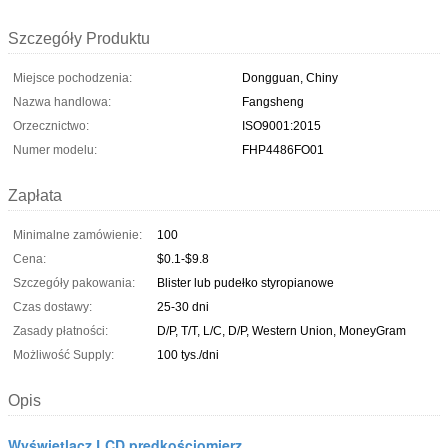
Szczegóły Produktu
Miejsce pochodzenia:
Dongguan, Chiny
Nazwa handlowa:
Fangsheng
Orzecznictwo:
ISO9001:2015
Numer modelu:
FHP4486FO01
Zapłata
Minimalne zamówienie:
100
Cena:
$0.1-$9.8
Szczegóły pakowania:
Blister lub pudełko styropianowe
Czas dostawy:
25-30 dni
Zasady płatności:
D/P, T/T, L/C, D/P, Western Union, MoneyGram
Możliwość Supply:
100 tys./dni
Opis
Wyświetlacz LCD prędkościomierz