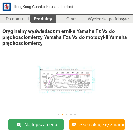
HongKong Guanke Industrial Limited
Do domu
Produkty
O nas
Wycieczka po fabryce
>>
Oryginalny wyświetlacz miernika Yamaha Fz V2 do
prędkościomierzy Yamaha Fzs V2 do motocykli Yamaha
prędkościomierzy
Najlepsza cena
Skontaktuj się z nami