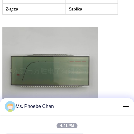
Złącza
Szpilka
Ms. Phoebe Chan
4:41 PM
Monochromatyczny negatyw VA LCD
tagi:
,