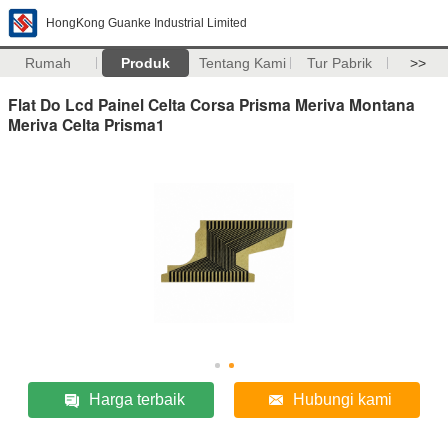
HongKong Guanke Industrial Limited
Rumah
Produk
Tentang Kami
Tur Pabrik
>>
Flat Do Lcd Painel Celta Corsa Prisma Meriva Montana
Meriva Celta Prisma1
Harga terbaik
Hubungi kami