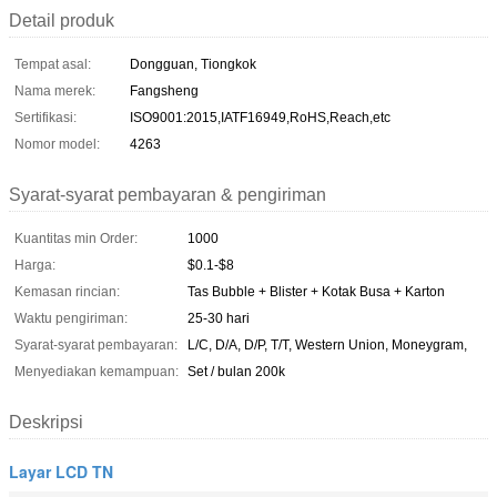
Detail produk
Tempat asal:
Dongguan, Tiongkok
Nama merek:
Fangsheng
Sertifikasi:
ISO9001:2015,IATF16949,RoHS,Reach,etc
Nomor model:
4263
Syarat-syarat pembayaran & pengiriman
Kuantitas min Order:
1000
Harga:
$0.1-$8
Kemasan rincian:
Tas Bubble + Blister + Kotak Busa + Karton
Waktu pengiriman:
25-30 hari
Syarat-syarat pembayaran:
L/C, D/A, D/P, T/T, Western Union, Moneygram,
Menyediakan kemampuan:
Set / bulan 200k
Deskripsi
Layar LCD TN