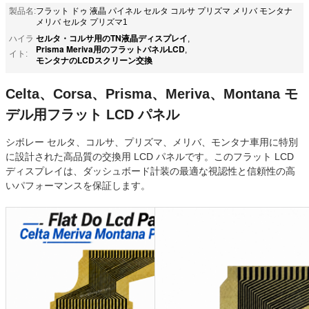
製品名:
フラット ドゥ 液晶 パイネル セルタ コルサ プリズマ メリバ モンタナ
メリバ セルタ プリズマ1
セルタ・コルサ用のTN液晶ディスプレイ
ハイラ
,
Prisma Meriva用のフラットパネルLCD
,
イト:
モンタナのLCDスクリーン交換
Celta、Corsa、Prisma、Meriva、Montana モ
デル用フラット LCD パネル
シボレー セルタ、コルサ、プリズマ、メリバ、モンタナ車用に特別
に設計された高品質の交換用 LCD パネルです。このフラット LCD
ディスプレイは、ダッシュボード計装の最適な視認性と信頼性の高
いパフォーマンスを保証します。