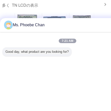
TN LCDの表示
多く
Ms. Phoebe Chan
イズLcd
TN STN HTN
7区分TN LCDの表
ディジットTN
注文TN L
パネルの
FSTNの表示モー
示/反射LCDのモノ
LCDの表示、超低
的な表示
ctive TN
ドのRohsの範囲
クロ数字表示パネ
い力LCDの表示モ
トな力の
7:21 AM
区分表示モ
注文Lcdのスクリ
ル
ジュールISO9001
イ・コン
ール
ーン
Lcdの
Good day, what product are you looking for?
言語を変えて下さい
Japanese
ホーム
|
わたしたち に つい て
|
連絡 ください
|
Sitemap
|
プライバシーポリシー
デスクトップの眺め
Copyright © 2019 - 2026 HongKong Guanke Industrial Limited.
All rights reserved.