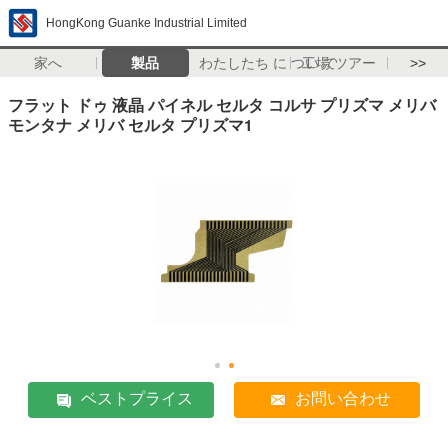
HongKong Guanke Industrial Limited
家へ
製品
わたしたち に つい て
工場 ツアー
>>
フラット ドゥ 液晶 パイネル セルタ コルサ プリズマ メリバ
モンタナ メリバ セルタ プリズマ1
ベストプライス
お問い合わせ