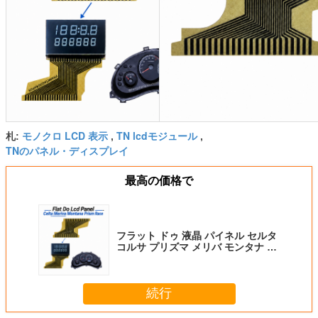
モノクロ LCD 表示
TN lcdモジュール
札:
,
,
TNのパネル・ディスプレイ
最高の価格で
フラット ドゥ 液晶 パイネル セルタ
コルサ プリズマ メリバ モンタナ メ
リバ セルタ プリズマ1
続行