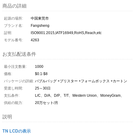
商品の詳細
起源の場所:
中国東莞市
ブランド名:
Fangsheng
証明:
ISO9001:2015,IATF16949,RoHS,Reach,etc
モデル番号:
4263
お支払配送条件
最小注文数量:
1000
価格:
$0.1-$8
パッケージの詳細:
バブルバッグ +ブリスター +フォームボックス +カートン
受渡し時間:
25～30日
支払条件:
L/C、D/A、D/P、T/T、Western Union、MoneyGram、
供給の能力:
20万セット/月
説明
TN LCDの表示