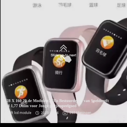
128 X 160 20 de Modulest7735s Bestuurder Ic van Speldentft
lcd 1,77 Duim voor Jonge geitjesspeelgoed
tft lcd module
2025-07-24
397 Meningen