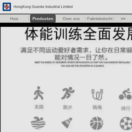
HongKong Guanke Industrial Limited
Huis
Producten
Over ons
Fabriekstocht
>>