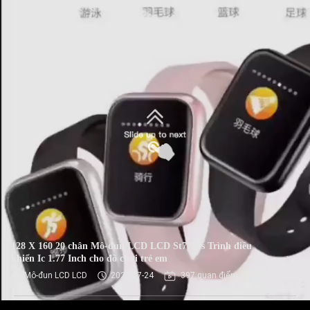
128 X 160 20 chân Mô-đun LCD LCD St7735s Trình điều
khiển Ic 1.77 Inch cho đồ chơi trẻ em
Mô-đun LCD LCD
2025-07-24
397 quan điểm