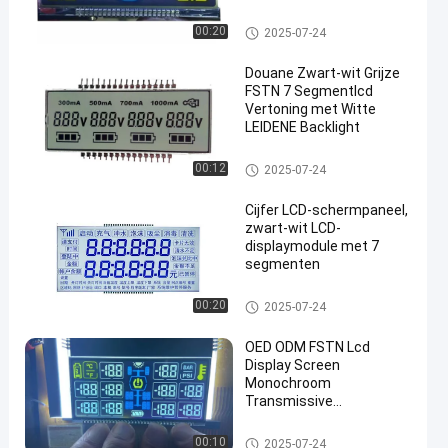
Systeem van de
Voertuigdrager
fstn lcd vertoning
00:20
2025-07-24
Douane Zwart-wit Grijze
FSTN 7 Segmentlcd
Vertoning met Witte
LEIDENE Backlight
fstn lcd vertoning
00:12
2025-07-24
Cijfer LCD-schermpaneel,
zwart-wit LCD-
displaymodule met 7
segmenten
fstn lcd vertoning
00:20
2025-07-24
OED ODM FSTN Lcd
Display Screen
Monochroom
Transmissive
Customized Module
fstn lcd vertoning
00:10
2025-07-24