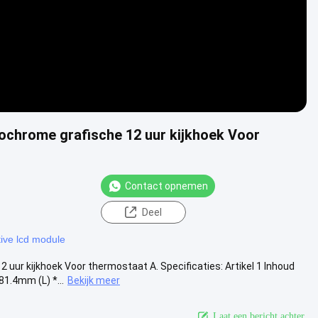
hrome grafische 12 uur kijkhoek Voor
Contact opnemen
Deel
tive lcd module
r kijkhoek Voor thermostaat A. Specificaties: Artikel 1 Inhoud
1.4mm (L) *...
Bekijk meer
Laat een bericht achter.