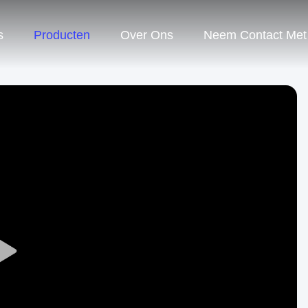
s
Producten
Over Ons
Neem Contact Met
Play
Video