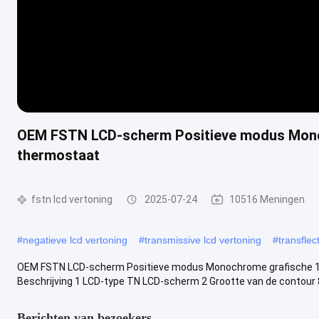
OEM FSTN LCD-scherm Positieve modus Monoc
thermostaat
fstn lcd vertoning
2025-07-24
10516 Meningen
#
negatieve lcd vertoning
#
transmissive lcd vertoning
#
transflec
OEM FSTN LCD-scherm Positieve modus Monochrome grafische 12 uu
Beschrijving 1 LCD-type TN LCD-scherm 2 Grootte van de contour 8
Berichten van bezoekers