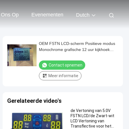
 Ons Op
Evenementen
Dutch
OEM FSTN LCD-scherm Positieve modus
Monochrome grafische 12 uur kijkhoek
Voor thermostaat
Contact opnemen
Meer informatie
Gerelateerde video's
de Vertoning van 5.0V
FSTN LCD/de Zwart-wit
LCD Vertoning van
Transflective voor het