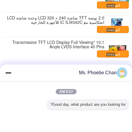
اتصل بنا
2.0 بوصة TFT شاشة LCD 320 × 240 وحدة شاشة LCD
انعكاسية مع IC ILI9342C للأجهزة الخارجية
اتصل بنا
10.1 "Transmissive TFT LCD Display Full Viewing
Angle LVDS Interface 40 Pins
اتصل بنا
الأبيض LED 2.13 بوصة تعمل باللمس LCD وحدة تسمية
الجرف الإلكترونية للسوبر ماركت
Ms. Phoebe Chan
اتصل بنا
80 RGB * 160 قرار TFT LCD شاشة 0.96 بوصة لارتداء
9:27 AM
الأجهزة
اتصل بنا
Good day, what product are you looking for?
1 / 4