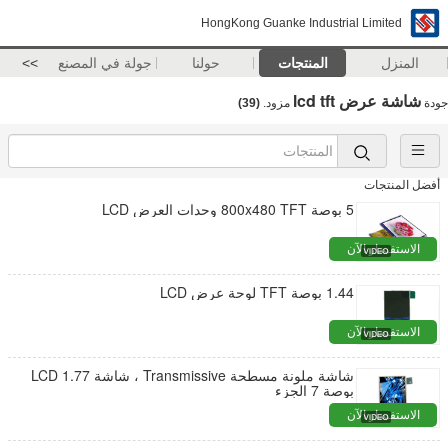
HongKong Guanke Industrial Limited
المنزل
المنتجات
حولنا
جولة في المصنع
>>
شاشة عرض lcd tft
جودة
مزود.
(39)
أفضل المنتجات
5 بوصة 800x480 TFT وحدات العرض LCD
الاستفسار الآن
1.44 بوصة TFT لوحة عرض LCD
الاستفسار الآن
شاشة ملونة مسطحة Transmissive ، شاشة LCD 1.77
بوصة 7 الجزء
الاستفسار الآن