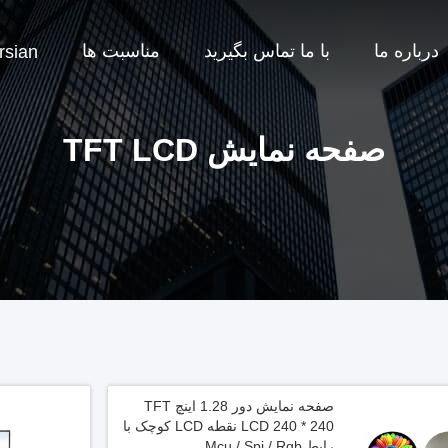
درباره ما
با ما تماس بگیرید
مناسبت ها
rsian
صفحه نمایش TFT LCD
صفحه نمایش دور 1.28 اینچ TFT
LCD 240 * 240 نقطه LCD کوچک با
رابط Mcu / Spi / Rgb