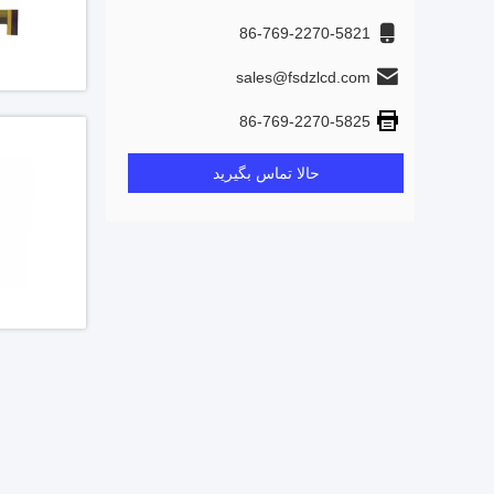
86-769-2270-5821
sales@fsdzlcd.com
86-769-2270-5825
حالا تماس بگیرید