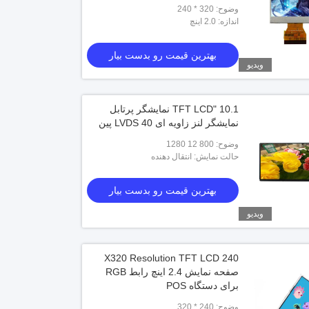
فضای باز
وضوح: 320 * 240
اندازه: 2.0 اینچ
بهترین قیمت رو بدست بیار
ویدیو
10.1 "TFT LCD نمایشگر پرتابل
نمایشگر لنز زاویه ای LVDS 40 پین
وضوح: 800 12 1280
حالت نمایش: انتقال دهنده
بهترین قیمت رو بدست بیار
ویدیو
240 X320 Resolution TFT LCD
صفحه نمایش 2.4 اینچ رابط RGB
برای دستگاه POS
وضوح: 240 * 320