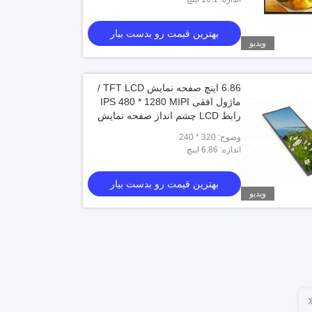
بهترین قیمت رو بدست بیار
ویدیو
6.86 اینچ صفحه نمایش TFT LCD /
ماژول افقی IPS 480 * 1280 MIPI
رابط LCD چشم انداز صفحه نمایش
برای خودرو سوار شده
وضوح: 320 * 240
اندازه: 6.86 اینچ
بهترین قیمت رو بدست بیار
ویدیو