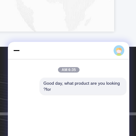
Ms. Phoebe Chan
6:35 AM
Good day, what product are you looking 
تلفن：86-769-2270-5821
for?
ایمیل：sales@fsdzlcd.com