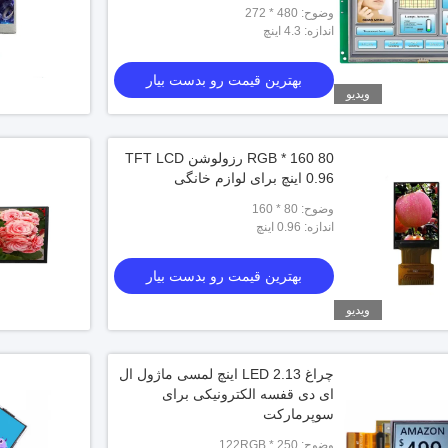
وضوح: 480 * 272
اندازه: 4.3 اینچ
بهترین قیمت رو بدست بیار
ویدیو
80 RGB * 160 رزولوشن TFT LCD
0.96 اینچ برای لوازم خانگی
وضوح: 80 * 160
اندازه: 0.96 اینچ
بهترین قیمت رو بدست بیار
ویدیو
چراغ LED 2.13 اینچ لمسی ماژول ال
ای دی قفسه الکترونیکی برای
سوپرمارکت
وضوح: 122RGB * 250