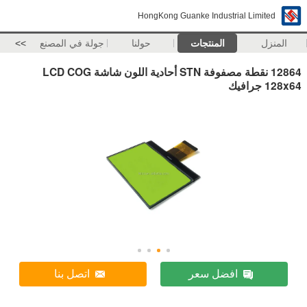
HongKong Guanke Industrial Limited
المنزل
المنتجات
حولنا
جولة في المصنع
>>
12864 نقطة مصفوفة STN أحادية اللون شاشة LCD COG
128x64 جرافيك
افضل سعر
اتصل بنا