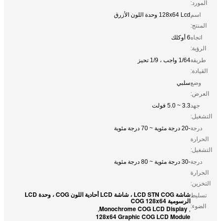
المورد:
اسم
128x64 Lcd وحدة اللون الأزرق
المنتج:
اتجاه
6 أوكلك
الرؤية:
طريقة
1/64 واجب ، 1/9 تحيز
القيادة:
وضع
سلبي
العرض:
جهد
3.3 ~ 5.0 فولت
التشغيل:
درجة
-20 درجة مئوية ~ 70 درجة مئوية
الحرارة
التشغيل:
درجة
-30 درجة مئوية ~ 80 درجة مئوية
الحرارة
التخزين:
شاشة LCD STN COG ، شاشة LCD أحادية اللون COG ، وحدة LCD
تسليط
الرسومية COG 128x64
الضوء:
Monochrome COG LCD Display
,
,
128x64 Graphic COG LCD Module