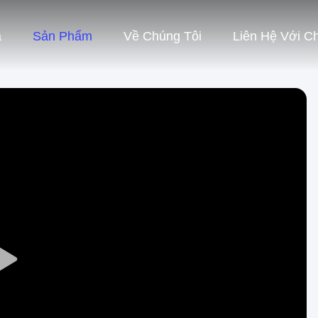
à
Sản Phẩm
Về Chúng Tôi
Liên Hệ Với C
Play
Video