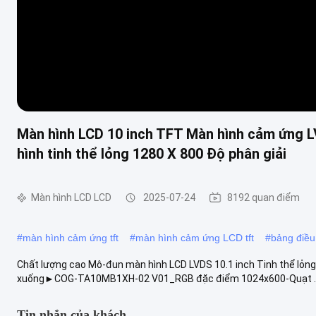
Màn hình LCD 10 inch TFT Màn hình cảm ứng LV
hình tinh thể lỏng 1280 X 800 Độ phân giải
Màn hình LCD LCD
2025-07-24
8192 quan điểm
#
màn hình cảm ứng tft
#
màn hình cảm ứng LCD tft
#
bảng điều
Chất lượng cao Mô-đun màn hình LCD LVDS 10.1 inch Tinh thể lỏng 1
xuống►COG-TA10MB1XH-02 V01_RGB đặc điểm 1024x600-Quạt ... A
Tin nhắn của khách