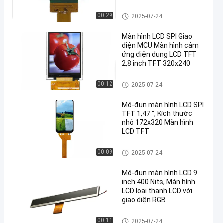
Màn hình LCD LCD
00:29
2025-07-24
Màn hình LCD SPI Giao
diện MCU Màn hình cảm
ứng điện dung LCD TFT
2,8 inch TFT 320x240
Màn hình LCD LCD
00:12
2025-07-24
Mô-đun màn hình LCD SPI
TFT 1,47 ", Kích thước
nhỏ 172x320 Màn hình
LCD TFT
Màn hình LCD LCD
00:09
2025-07-24
Mô-đun màn hình LCD 9
inch 400 Nits, Màn hình
LCD loại thanh LCD với
giao diện RGB
Màn hình LCD LCD
00:11
2025-07-24