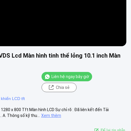
DS Lcd Màn hình tinh thể lỏng 10.1 inch Màn
Liên hệ ngay bây giờ
Chia sẻ
 khiển LCD tft
280 x 800 Tft Màn hình LCD Sự chỉ rõ : Đã liên kết đến Tải
. Thông số kỹ thu...
Xem thêm
Để lại tin nhắn.