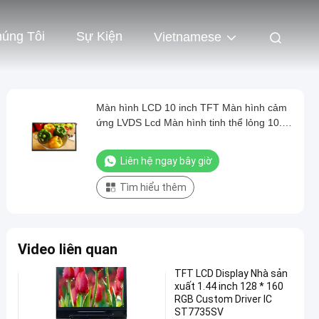
húng Tôi
Sự Kiện
Vietnamese
Màn hình LCD 10 inch TFT Màn hình cảm
ứng LVDS Lcd Màn hình tinh thể lỏng 10.1
inch Màn hình tinh thể lỏng 1280 X 800 Độ
phân giải
Liên hệ ngay bây giờ
Tìm hiểu thêm
Video liên quan
TFT LCD Display Nhà sản
xuất 1.44 inch 128 * 160
RGB Custom Driver IC
ST7735SV