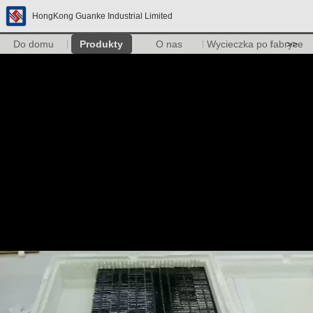
HongKong Guanke Industrial Limited
Do domu
Produkty
O nas
Wycieczka po fabryce
>>