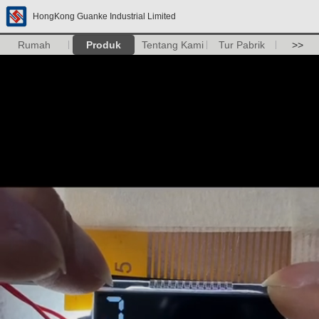
HongKong Guanke Industrial Limited
Rumah
Produk
Tentang Kami
Tur Pabrik
>>