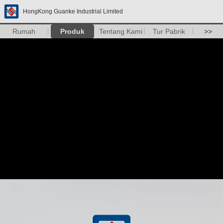
HongKong Guanke Industrial Limited
Rumah
Produk
Tentang Kami
Tur Pabrik
>>