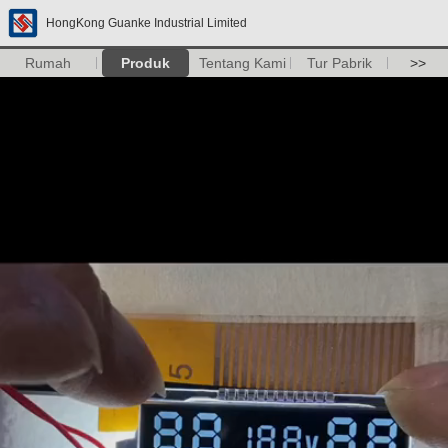
HongKong Guanke Industrial Limited
Rumah
Produk
Tentang Kami
Tur Pabrik
>>