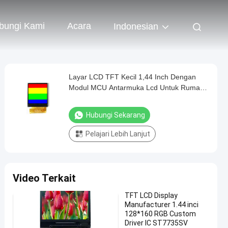
bungi Kami
Acara
Indonesian
Layar LCD TFT Kecil 1,44 Inch Dengan
Modul MCU Antarmuka Lcd Untuk Rumah
Pintar
Hubungi Sekarang
Pelajari Lebih Lanjut
Video Terkait
TFT LCD Display
Manufacturer 1.44 inci
128*160 RGB Custom
Driver IC ST7735SV