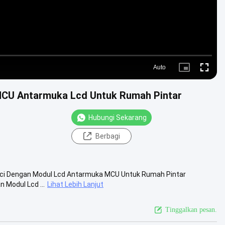
Auto
Picture-
Fullscre
in-
Picture
 MCU Antarmuka Lcd Untuk Rumah Pintar
Hubungi Sekarang
Berbagi
inci Dengan Modul Lcd Antarmuka MCU Untuk Rumah Pintar
n Modul Lcd ...
Lihat Lebih Lanjut
Tinggalkan pesan.