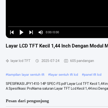
Loaded
:
0%
0:00
/
0:00
Play
Play
Play
Mute
Current
Duration
next
next
Layar LCD TFT Kecil 1,44 Inch Dengan Modul
Time
layar lcd TFT
2025-07-24
605 pandangan
#
tampilan layar sentuh tft
#
layar sentuh tft lcd
#
panel tft lcd
SPESIFIKASI:JPY1410-14P SPEC-FS.pdf Layar Lcd TFT Kecil 1,44 
A.Spesifikasi: ProNama saluran Layar TFT Lcd Kecil 1,44 inci Denga
Pesan dari pengunjung