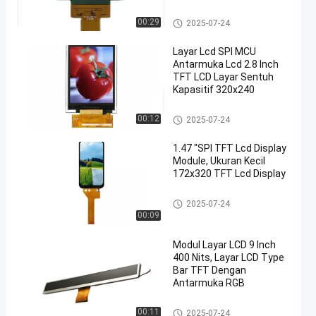
layar lcd TFT
00:29
2025-07-24
Layar Lcd SPI MCU
Antarmuka Lcd 2.8 Inch
TFT LCD Layar Sentuh
Kapasitif 320x240
en
layar lcd TFT
00:12
2025-07-24
1.47 "SPI TFT Lcd Display
Module, Ukuran Kecil
172x320 TFT Lcd Display
layar lcd TFT
2025-07-24
00:09
Modul Layar LCD 9 Inch
400 Nits, Layar LCD Type
Bar TFT Dengan
Antarmuka RGB
layar lcd TFT
00:11
2025-07-24