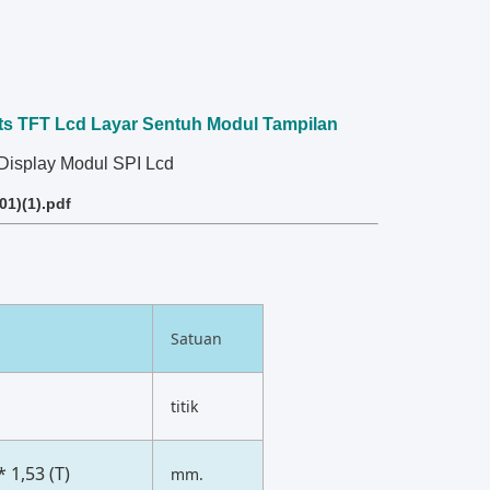
ts TFT Lcd Layar Sentuh Modul Tampilan
 Display Modul SPI Lcd
1)(1).pdf
Satuan
titik
* 1,53 (T)
mm.