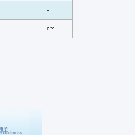
–
H
PCS