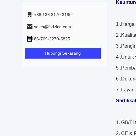
Keuntun
+86 136 3170 3190
1 .Harga 
sales@fsdzlcd.com
2 .Kualit
86-769-2270-5825
3 .Pengir
Hubungi Sekarang
4 .Untuk 
5 .Pemba
6 .Dukun
7 .Layana
Sertifika
1. GB/T1
2. CE &