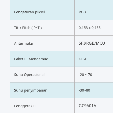
Pengaturan piksel
RGB
Titik Pitch ( P×T )
0,153 x 0,153
SPI/RGB/MCU
Antarmuka
Paket IC Mengemudi
GIGI
Suhu Operasional
-20 ~ 70
Suhu penyimpanan
-30~80
GC9A01A
Penggerak IC