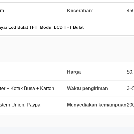
mm
Kecerahan:
45
,
ayar Lcd Bulat TFT
Modul LCD TFT Bulat
Harga
$0.
ter + Kotak Busa + Karton
Waktu pengiriman
3~5
estern Union, Paypal
Menyediakan kemampuan
200