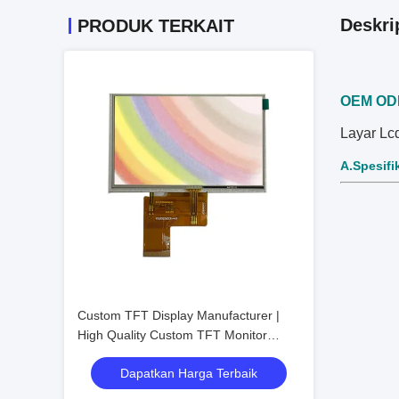
Deskri
PRODUK TERKAIT
OEM ODM 
Layar Lc
A.Spesifi
Custom TFT Display Manufacturer |
High Quality Custom TFT Monitor
Solutions for Industrial and Commercial
Dapatkan Harga Terbaik
Applications