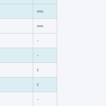
mm.
mm.
–
–
C
C
–