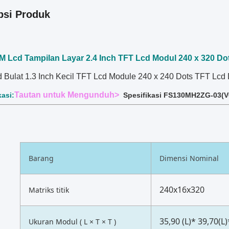
psi Produk
Lcd Tampilan Layar 2.4 Inch TFT Lcd Modul 240 x 320 Do
d Bulat 1.3 Inch Kecil TFT Lcd Module 240 x 240 Dots TFT Lcd
Tautan untuk Mengunduh>
kasi:
Spesifikasi FS130MH2ZG-03(V0
Barang
Dimensi Nominal
240x16x320
Matriks titik
35,90 (L)* 39,70(L)
Ukuran Modul ( L × T × T )