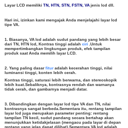
Layar LCD memiliki
TN, HTN, STN, FSTN, VA
jenis lcd dll.
Hari ini, izinkan kami mengajak Anda menjelajahi layar lcd
tipe VA.
1. Biasanya, VA lcd adalah sudut pandang yang lebih besar
dari TN, HTN lcd, Kontras tinggi adalah
ciri
.Untuk
mempertimbangkan lingkungan produk, efek tampilan
produk saat Anda memilih layar LCD.
2. Yang paling dasar
fitur
adalah kecerahan tinggi, nilai
luminansi tinggi, konten lebih cerah.
Kontras tinggi, saturasi lebih berwarna, dan stereoskopik
lebih kuat.Sebaliknya, kontrasnya rendah dan warnanya
tidak cerah, dan gambarnya menjadi datar.
3. Dibandingkan dengan layar lcd tipe VA dan TN, nilai
kontrasnya sangat berbeda.Sementara itu, rentang tampilan
layar lcd juga merupakan parameter penting: rentang
tampilan TN kecil, sudut pandang secara bertahap akan
menunjukkan ketidakjelasan (mengacu pada layar di depan
rentang yang jelas dapat dilihat).Sementara VA lcd adalah