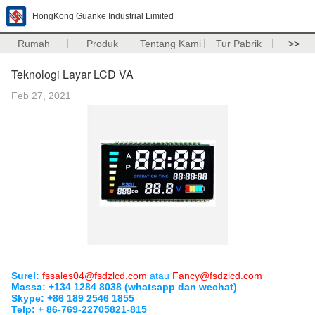
HongKong Guanke Industrial Limited
Rumah
Produk
Tentang Kami
Tur Pabrik
>>
Teknologi Layar LCD VA
Feb 27, 2021
Surel:
fssales04@fsdzlcd.com
atau
Fancy@fsdzlcd.com
Massa: +134 1284 8038 (whatsapp dan wechat)
Skype: +86 189 2546 1855
Telp: + 86-769-22705821-815