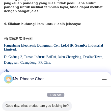
jangkauan pandang yang luas, tidak peduli apa sudut
pandang untuk melihat tampilan layar, Anda dapat melihat
dengan sangat jelas;
4. Silakan hubungi kami untuk lebih jelasnya:
/香港冠科实业公司
Fangsheng Electronic Dongguan Co., Ltd./HK GuanKe Industrial
Limited.
Di Gedung 2, Taman Industri BaiDai, Jalan ChangPing, DaoJiaoTown,
Dongg
uan,
Guangdong, PR Cina.
2栋
Ms. Phoebe Chan
Recommended Products
8:06 AM
Good day, what product are you looking for?