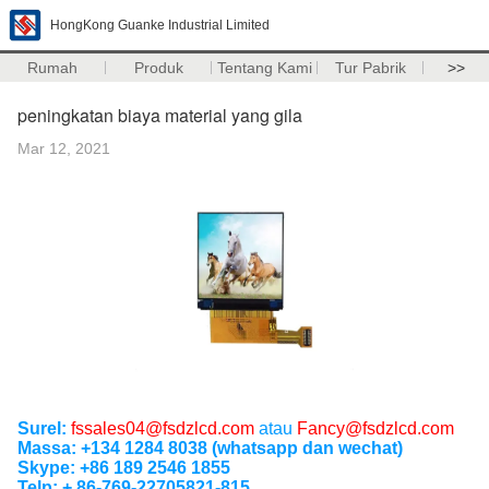
HongKong Guanke Industrial Limited
Rumah
Produk
Tentang Kami
Tur Pabrik
>>
peningkatan biaya material yang gila
Mar 12, 2021
Surel:
fssales04@fsdzlcd.com
atau
Fancy@fsdzlcd.com
Massa: +134 1284 8038 (whatsapp dan wechat)
Skype: +86 189 2546 1855
Telp: + 86-769-22705821-815