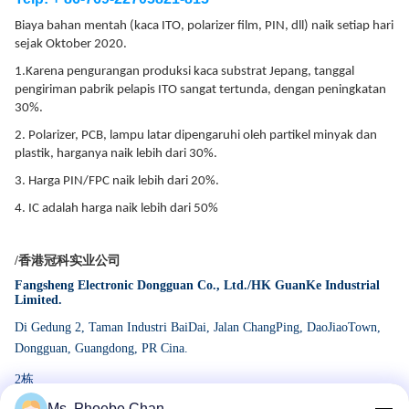
Biaya bahan mentah (kaca ITO, polarizer
film, PIN, dll
)
naik setiap hari
sejak Oktober 2020.
1.
Karena pengurangan produksi kaca substrat Jepang, tanggal
pengiriman pabrik pelapis ITO sangat tertunda, dengan peningkatan
30%.
2. Polarizer, PCB, lampu latar dipengaruhi oleh partikel minyak dan
plastik, harganya naik lebih dari 30%.
3.
Harga PIN/FPC naik lebih dari 20%.
4. IC adalah
harga naik lebih dari 50%
/香港冠科实业公司
Fangsheng Electronic Dongguan Co., Ltd./HK GuanKe Industrial
Limited.
Di Gedung 2, Taman Industri BaiDai, Jalan ChangPing, DaoJiaoTown,
Dongg
uan,
Guangdong, PR Cina.
2栋
Ms. Phoebe Chan