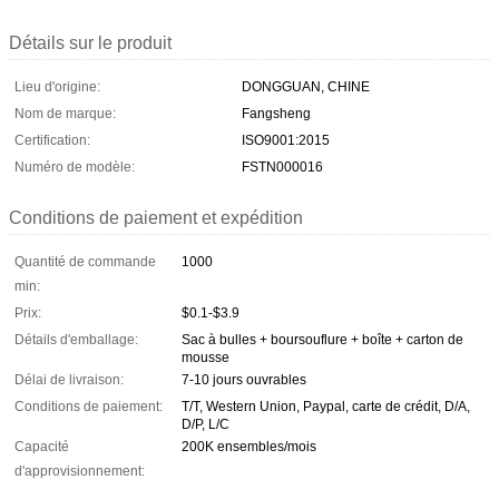
Détails sur le produit
Lieu d'origine:
DONGGUAN, CHINE
Nom de marque:
Fangsheng
Certification:
ISO9001:2015
Numéro de modèle:
FSTN000016
Conditions de paiement et expédition
Quantité de commande
1000
min:
Prix:
$0.1-$3.9
Détails d'emballage:
Sac à bulles + boursouflure + boîte + carton de
mousse
Délai de livraison:
7-10 jours ouvrables
Conditions de paiement:
T/T, Western Union, Paypal, carte de crédit, D/A,
D/P, L/C
Capacité
200K ensembles/mois
d'approvisionnement: