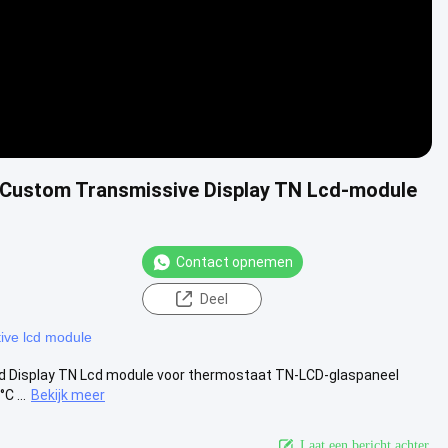
k Custom Transmissive Display TN Lcd-module
Contact opnemen
Deel
tive lcd module
cd Display TN Lcd module voor thermostaat TN-LCD-glaspaneel
C ...
Bekijk meer
Laat een bericht achter.