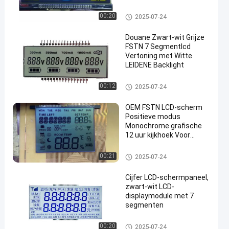
Systeem van de
Voertuigdrager
fstn lcd vertoning
00:20
2025-07-24
Douane Zwart-wit Grijze
FSTN 7 Segmentlcd
Vertoning met Witte
LEIDENE Backlight
fstn lcd vertoning
00:12
2025-07-24
OEM FSTN LCD-scherm
Positieve modus
Monochrome grafische
12 uur kijkhoek Voor
thermostaat
fstn lcd vertoning
00:21
2025-07-24
Cijfer LCD-schermpaneel,
zwart-wit LCD-
displaymodule met 7
segmenten
fstn lcd vertoning
00:20
2025-07-24