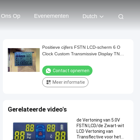
 Ons Op
Evenementen
Dutch
Positieve cijfers FSTN LCD-scherm 6 O
Clock Custom Transmissive Display TN
Lcd-module voor thermostaat
Contact opnemen
Meer informatie
Gerelateerde video's
de Vertoning van 5.0V
FSTN LCD/de Zwart-wit
LCD Vertoning van
Transflective voor het