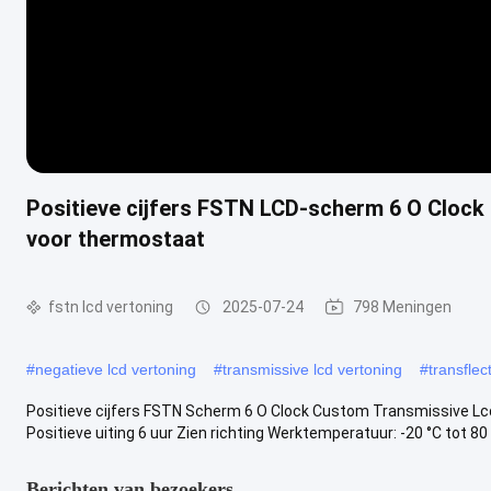
Positieve cijfers FSTN LCD-scherm 6 O Cloc
voor thermostaat
fstn lcd vertoning
2025-07-24
798 Meningen
#
negatieve lcd vertoning
#
transmissive lcd vertoning
#
transflec
Positieve cijfers FSTN Scherm 6 O Clock Custom Transmissive L
Positieve uiting 6 uur Zien richting Werktemperatuur: -20 °C tot 80 °
Berichten van bezoekers