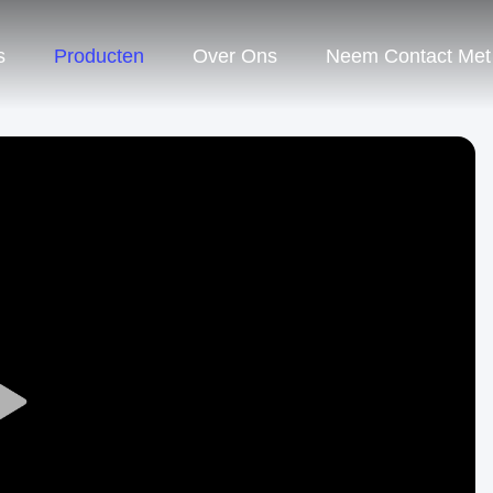
s
Producten
Over Ons
Neem Contact Met
Play
Video