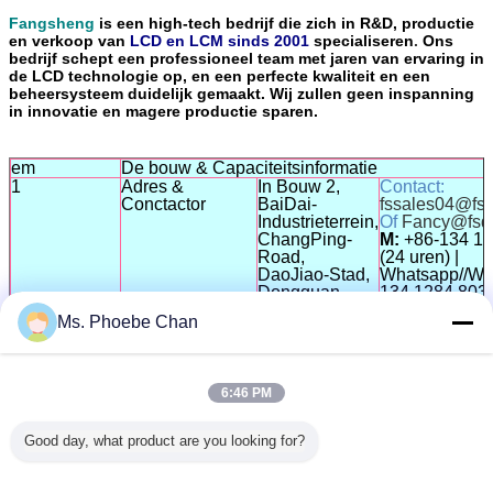
Fangsheng
is een high-tech bedrijf die zich in R&D, productie
en verkoop van
LCD en LCM sinds 2001
specialiseren
.
Ons
bedrijf schept een professioneel team met jaren van ervaring in
de LCD technologie op, en een perfecte kwaliteit en een
beheersysteem duidelijk gemaakt. Wij zullen geen inspanning
in innovatie en magere productie sparen.
em
De bouw & Capaciteitsinformatie
1
Adres &
In Bouw 2,
Contact:
Conctactor
BaiDai-
fssales04@fs
Industrieterrein,
Of
Fancy@fsd
ChangPing-
M:
+86-134 12
Road,
(24 uren) |
DaoJiao-Stad,
Whatsapp//Wec
Dongguan,
134 1284 803
Guangdong,
Skype+86 189
Ms. Phoebe Chan
P.R. China
1855
Tel.: +86769 
815
Fax: +86 769
6:46 PM
22705825
2
Personeel
Direct+ Indirect
+120
werkt
Good day, what product are you looking for?
3
BUILD 1
Bureau,
4,100M ²
Fabriek,
Pakhuis