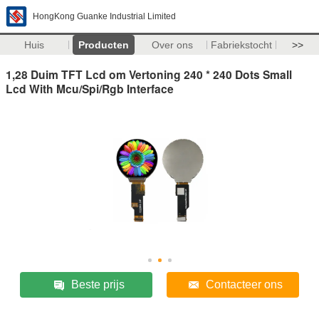
HongKong Guanke Industrial Limited
Huis
Producten
Over ons
Fabriekstocht
>>
1,28 Duim TFT Lcd om Vertoning 240 * 240 Dots Small
Lcd With Mcu/Spi/Rgb Interface
Beste prijs
Contacteer ons