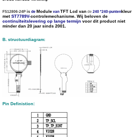
is
Module
TFT Lcd
van
kleur
FS12806-24P
de
van
de
240 *240-punten
met
ST7789V-
controlemechanisme. Wij beloven de
continuïteitslevering op lange termijn
voor dit product niet
minder dan 20 jaar sinds 2001.
B. structuurdiagram
:
Pin Definistion: