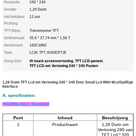
Resolutie:
240 * 240
Grootte:
1,28 Duim
Het bekijken
12 uur
Richting:
TFT-Wijze:
Transmissive TFT,
Omtrekmaat:
35.6 * 37,74 mm * 1,56 T
Helderheid:
160Cd/M2
Type:
LCM, TFT, RADERTJE
tft touch screenvertoning
TFT LCD-paneel
Hoog licht:
,
,
TFT LCD om Vertoning 240 * 240 Punten
1,28 Duim TFT Lcd om Vertoning 240 * 240 Dots Small Lcd With Mcu/Spi/Rgb
Interface
A. specificaties:
FS12806- 24(1) - Round.pdf
Punt
Inhoud
Beschrijving
1
Productnaam
1,28 Duim om
Vertoning 240 van
TFT Lcd * 320