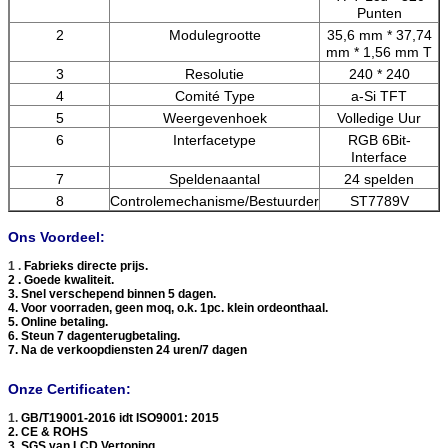
Punten
2
Modulegrootte
35,6 mm * 37,74
mm * 1,56 mm T
3
Resolutie
240 * 240
4
Comité Type
a-Si TFT
5
Weergevenhoek
Volledige Uur
6
Interfacetype
RGB 6Bit-
Interface
7
Speldenaantal
24 spelden
8
Controlemechanisme/Bestuurder
ST7789V
Ons Voordeel:
1 .
Fabrieks directe prijs.
2 . Goede kwaliteit.
3. Snel verschepend binnen 5 dagen.
4. Voor voorraden, geen moq, o.k. 1pc. klein ordeonthaal.
5. Online betaling.
6. Steun 7 dagenterugbetaling.
7. Na de verkoopdiensten 24 uren/7 dagen
Onze Certificaten:
1.
GB/T19001-2016 idt ISO9001: 2015
2. CE & ROHS
3. SGS van LCD Vertoning