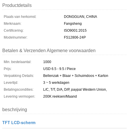
Productdetails
Plaats van herkomst:
DONGGUAN, CHINA
Merknaam:
Fangsheng
Certificering:
ISO9001:2015
Modelnummer:
FS12806-24P
Betalen & Verzenden Algemene voorwaarden
Min. bestelaantal:
1000
Prijs:
USD 6.5 - 9.5 / Piece
Verpakking Details:
Bellenzak + Blaar + Schuimdoos + Karton
Levertijd:
3 ~ 5 werkdagen
Betalingscondities:
L/C, T/T, D/A, D/P, paypal Western Union,
Levering vermogen:
200K reeksen/Maand
beschrijving
TFT LCD-scherm