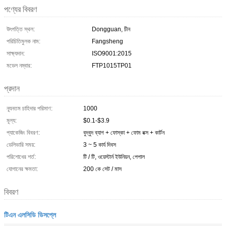
পণ্যের বিবরণ
উৎপত্তি স্থল:
Dongguan, চীন
পরিচিতিমুলক নাম:
Fangsheng
সাক্ষ্যদান:
ISO9001:2015
মডেল নম্বার:
FTP1015TP01
প্রদান
ন্যূনতম চাহিদার পরিমাণ:
1000
মূল্য:
$0.1-$3.9
প্যাকেজিং বিবরণ:
বুদ্বুদ ব্যাগ + ফোস্কা + ফোম বক্স + কার্টন
ডেলিভারি সময়:
3 ~ 5 কার্য দিবস
পরিশোধের শর্ত:
টি / টি, ওয়েস্টার্ন ইউনিয়ন, পেপাল
যোগানের ক্ষমতা:
200 কে সেট / মাস
বিবরণ
টিএন এলসিডি ডিসপ্লে