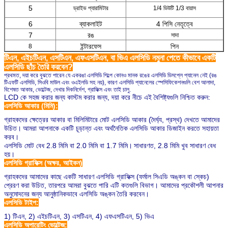
5
ড্রাইভ প্যারামিটার
1/4 ডিউটি ​​1/3 বায়াস
6
ব্যাকলাইট
4 পিসি নেতৃত্বে
7
রঙ
সাদা
ইন্টারফেস
পিন
8
টিএন, এইচটিএন, এসটিএন, এফএসটিএন, বা ভিএ এলসিডি নমুনা পেতে কীভাবে একটি
এলসিডি ছাঁচ তৈরি করবেন?
প্রথমত, দয়া করে বুঝতে পারেন যে একরঙা এলসিডি শিল্পে কোনও মানক রঙের এলসিডি ডিসপ্লে প্যানেল নেই (রঙ
টিএফটি এলসিডি, সিওবি মাউল এবং ওএইলডি সহ নয়), কারণ এলসিডি প্যানেলের স্পেসিফিকেশনগুলি বেশ আলাদা,
বিশেষত আকার, ভোল্টেজ, দেখার দিকনির্দেশ, গ্রাফিক্স এবং তাই চালু.
LCD কে সহজ করার জন্য কাস্টম করার জন্য, দয়া করে নীচে এই বৈশিষ্ট্যগুলি নিশ্চিত করুন:
এলসিডি আকার (মিমি):
গ্রাহকদের ক্ষেত্রের আকার বা মিলিমিটারে মোট এলসিডি আকার (দৈর্ঘ্য, প্রস্থ) দেখতে আমাদের
উচিত।
আমরা আপনাকে একটি চূড়ান্ত এবং অর্থনৈতিক এলসিডি আকার ডিজাইন করতে সহায়তা
করব।
এলসিডি মোট বেধ 2.8 মিমি বা 2.0 মিমি বা 1.7 মিমি।
সাধারণত, 2.8 মিমি খুব সাধারণ বেধ
হয়।
এলসিডি গ্রাফিক্স (অক্ষর, আইকন)
গ্রাহকদের আমাদের কাছে একটি সাধারণ এলসিডি গ্রাফিক্স (ফর্মাল সিএডি অঙ্কন বা স্কেচ)
প্রেরণ করা উচিত, তারপরে আমরা বুঝতে পারি এটি কতগুলি বিভাগ। আমাদের প্রকৌশলী আপনার
অনুমোদনের জন্য আনুষ্ঠানিকভাবে এলসিডি অঙ্কন তৈরি করবেন।
এলসিডি টাইপ:
1) টিএন, 2) এইচটিএন, 3) এসটিএন, 4) এফএসটিএন, 5) ভিএ
এলসিডি অপারেটিং ভোল্টেজ: