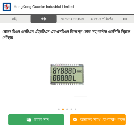
HongKong Guanke Industrial Limited
বাড়ি
পণ্য
আমাদের সম্বন্ধে
কারখানা পরিদর্শন
>>
রোহস টিএন এসটিএন এইচটিএন এফএসটিএন ডিসপ্লে মোড সহ কাস্টম এলসিডি স্ক্রিনে
পৌঁছায়
ভালো দাম
আমাদের সাথে যোগাযোগ করুন