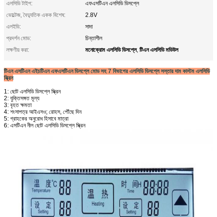
এলসিডি টাইপ:
এফএসটিএন এলসিডি ডিসপ্লে
ভোল্টেজ, বৈদ্যুতিক একক বিশেষ:
2.8V
এলইডি:
সাদা
প্রদর্শন মোড:
চিন্তাশীল
মনোক্রোম এলসিডি ডিসপ্লে
টিএন এলসিডি মডিউল
লক্ষণীয় করা:
,
টিএন এসটিএন এইচটিএন এফএসটিএন ডিসপ্লে মোড সহ 7 বিভাগের এলসিডি ডিসপ্লে সস্তার দাম কাস্টম এলসিডি
স্ক্রিন
1: ছোট এলসিডি ডিসপ্লে স্ক্রিন
2: যুক্তিসঙ্গত মূল্য
3: বৃহত ক্ষমতা
4: শংসাপত্র আইএসও;
রোহস, পৌঁছে দিন
5: গ্রাহকের অনুরোধ হিসাবে মাত্রা
6: এসটিএন নীল ছোট এলসিডি ডিসপ্লে স্ক্রিন