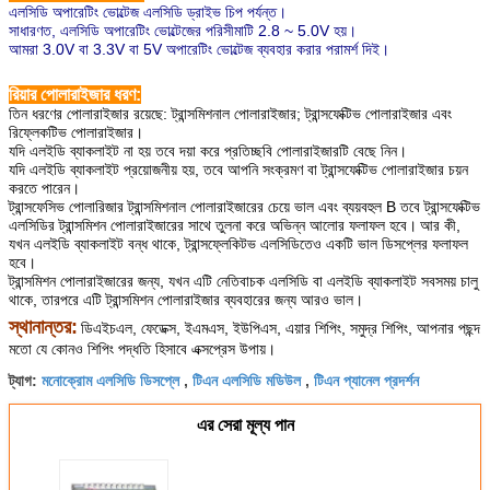
এলসিডি অপারেটিং ভোল্টেজ এলসিডি ড্রাইভ চিপ পর্যন্ত।
সাধারণত, এলসিডি অপারেটিং ভোল্টেজের পরিসীমাটি 2.8 ~ 5.0V হয়।
আমরা 3.0V বা 3.3V বা 5V অপারেটিং ভোল্টেজ ব্যবহার করার পরামর্শ দিই।
রিয়ার পোলারাইজার ধরণ:
তিন ধরণের পোলারাইজার রয়েছে: ট্রান্সমিশনাল পোলারাইজার; ট্রান্সফেক্টিভ পোলারাইজার এবং
রিফ্লেকটিভ পোলারাইজার।
যদি এলইডি ব্যাকলাইট না হয় তবে দয়া করে প্রতিচ্ছবি পোলারাইজারটি বেছে নিন।
যদি এলইডি ব্যাকলাইট প্রয়োজনীয় হয়, তবে আপনি সংক্রমণ বা ট্রান্সফেক্টিভ পোলারাইজার চয়ন
করতে পারেন।
ট্রান্সফেসিভ পোলারিজার ট্রান্সমিশনাল পোলারাইজারের চেয়ে ভাল এবং ব্যয়বহুল B তবে ট্রান্সফেক্টিভ
এলসিডির ট্রান্সমিশন পোলারাইজারের সাথে তুলনা করে অভিন্ন আলোর ফলাফল হবে।
আর কী,
যখন এলইডি ব্যাকলাইট বন্ধ থাকে, ট্রান্সফ্লেকিটভ এলসিডিতেও একটি ভাল ডিসপ্লের ফলাফল
হবে।
ট্রান্সমিশন পোলারাইজারের জন্য, যখন এটি নেতিবাচক এলসিডি বা এলইডি ব্যাকলাইট সবসময় চালু
থাকে, তারপরে এটি ট্রান্সমিশন পোলারাইজার ব্যবহারের জন্য আরও ভাল।
স্থানান্তর:
ডিএইচএল, ফেডেক্স, ইএমএস, ইউপিএস, এয়ার শিপিং, সমুদ্র শিপিং, আপনার পছন্দ
মতো যে কোনও শিপিং পদ্ধতি হিসাবে এক্সপ্রেস উপায়।
মনোক্রোম এলসিডি ডিসপ্লে
টিএন এলসিডি মডিউল
টিএন প্যানেল প্রদর্শন
ট্যাগ:
,
,
এর সেরা মূল্য পান