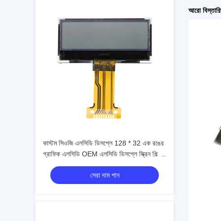
আরো বিস্তার
কাস্টম সিওজি এলসিডি ডিসপ্লে 128 * 32 এক রঙের
গ্রাফিক এলসিডি OEM এলসিডি ডিসপ্লে স্ক্রিন শিল্প.
মেডিকেল. সরঞ্জাম.
সেরা দাম পান