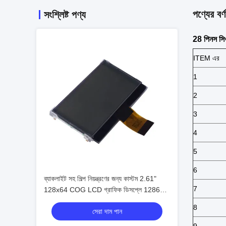
পণ্যের বর্ণ
সংশ্লিষ্ট পণ্য
28 পিনস সিও
ITEM এর
1
2
3
4
5
6
ব্যাকলাইট সহ শিল্প নিয়ন্ত্রণের জন্য কাস্টম 2.61"
7
128x64 COG LCD গ্রাফিক ডিসপ্লে 12864
ডট COG LCD ডিসপ্লে মডিউল
8
সেরা দাম পান