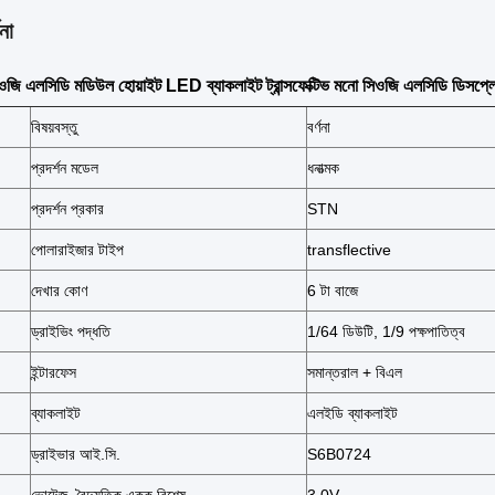
না
জি এলসিডি মডিউল হোয়াইট LED ব্যাকলাইট ট্রান্সফেক্টিভ মনো সিওজি এলসিডি ডিসপ্লে স
বিষয়বস্তু
বর্ণনা
প্রদর্শন মডেল
ধনাত্মক
প্রদর্শন প্রকার
STN
পোলারাইজার টাইপ
transflective
দেখার কোণ
6 টা বাজে
ড্রাইভিং পদ্ধতি
1/64 ডিউটি, 1/9 পক্ষপাতিত্ব
ইন্টারফেস
সমান্তরাল + বিএল
ব্যাকলাইট
এলইডি ব্যাকলাইট
ড্রাইভার আই.সি.
S6B0724