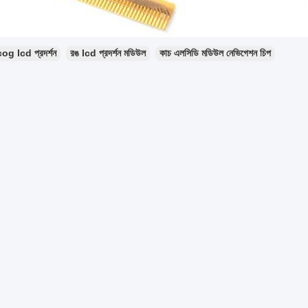
cog lcd প্রদর্শন
রঙ lcd প্রদর্শন মডিউল
কাচ এলসিডি মডিউল নেভিগেশন চিপ