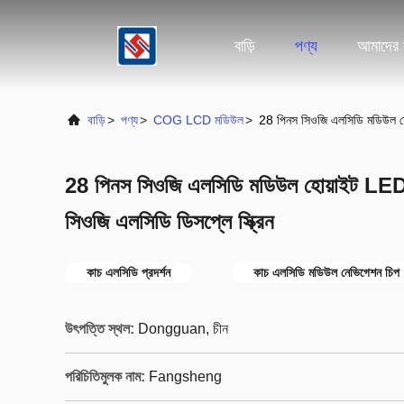
বাড়ি
পণ্য
আমাদের স
বাড়ি
>
পণ্য
>
COG LCD মডিউল
>
28 পিনস সিওজি এলসিডি মডিউল হোয়
28 পিনস সিওজি এলসিডি মডিউল হোয়াইট LED ব্
সিওজি এলসিডি ডিসপ্লে স্ক্রিন
কাচ এলসিডি প্রদর্শন
কাচ এলসিডি মডিউল নেভিগেশন চিপ
উৎপত্তি স্থল:
Dongguan, চীন
পরিচিতিমুলক নাম:
Fangsheng