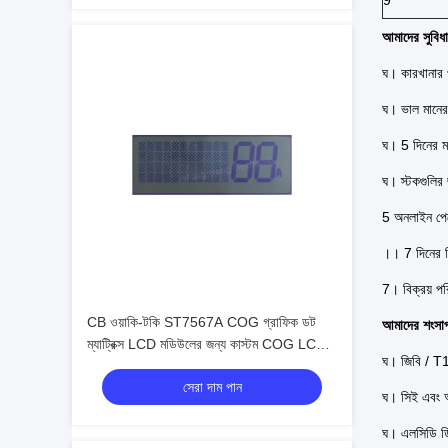
9
আমাদের সুবিধা
ঘ।
কারখানার 
ঘ।
ভাল মানের
ঘ।
5 দিনের ম
ঘ।
স্টকগুলি
5
অনলাইন পেমে
।।
7 দিনের র
7।
বিক্রয় প
CB ওয়াকি-টকি ST7567A COG গ্রাফিক ডট
আমাদের শংসাপ
ম্যাট্রিক্স LCD মডিউলের জন্য কাস্টম COG LCD
ঘ।
জিবি / 
মডিউল
সেরা দাম পান
ঘ।
সিই এবং
ঘ।
এলসিডি ড