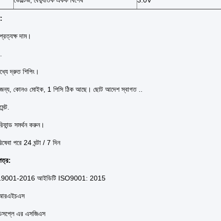
ভোল্টেজ, বৈদ্যুতিক একক বিশেষ
3.0V
:
প্রত্যক্ষ দাম।
.
ধ্যে দ্রুত শিপিং।
র জন্য, কোনও মোইক, 1 পিসি ঠিক আছে।
ছোট আদেশ স্বাগত ..
ন্ট.
িফান্ড সমর্থন করুন।
রিষেবা পরে 24 ঘন্টা / 7 দিন
ত্র:
T19001-2016 আইডিটি ISO9001: 2015
 আরএইচএস
িসপ্লে এর এসজিএস