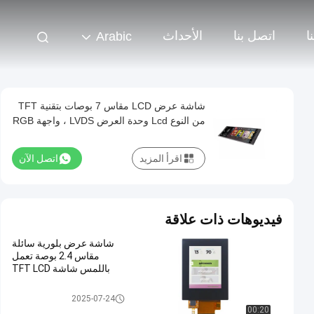
ا
اتصل بنا
الأحداث
Arabic
شاشة عرض LCD مقاس 7 بوصات بتقنية TFT
من النوع Lcd وحدة العرض LVDS ، واجهة RGB
LCD
اقرأ المزيد
اتصل الآن
فيديوهات ذات علاقة
شاشة عرض بلورية سائلة
مقاس 2.4 بوصة تعمل
باللمس شاشة TFT LCD
TFT LCD سعوية تعمل باللمس
2025-07-24
00:20