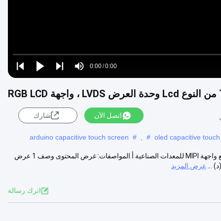
Loaded
:
0%
0:00
/
0:00
Play
Play
Play
Mute
Current
Duration
next
next
Time
اتصل الآن
شارك
arduino capacitive touch screen
#
,
#
oled capacitive touch
7 بوصة Tft Lcd شاشة تعمل باللمس مقاومة 480 × 1280 وحدة IPS Lcd مع واجهة MIPI للمعدات الصناعية أ.المواصفات: غرض المحتوى وصف 1 عرض
عرض المزيد
اترك رسالة