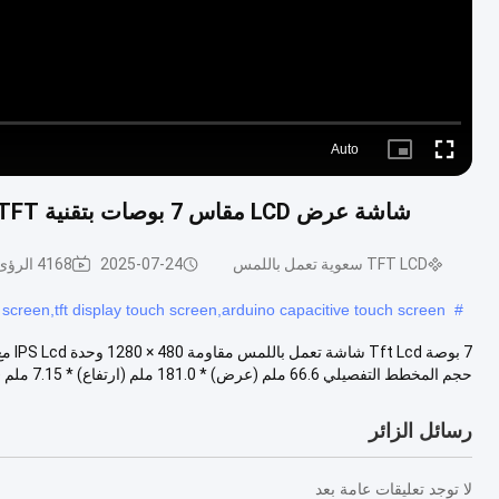
Auto
Picture-
Fullscreen
in-
Picture
شاشة عرض LCD مقاس 7 بوصات بتقنية TFT من النوع Lcd وحدة العرض LVDS ، واجهة RGB LCD
TFT LCD سعوية تعمل باللمس
2025-07-24
4168 الرؤى
 screen,tft display touch screen,arduino capacitive touch screen
#
حجم المخطط التفصيلي 66.6 ملم (عرض) * 181.0 ملم (ارتفاع) * 7.15 ملم (د) ...
رسائل الزائر
لا توجد تعليقات عامة بعد