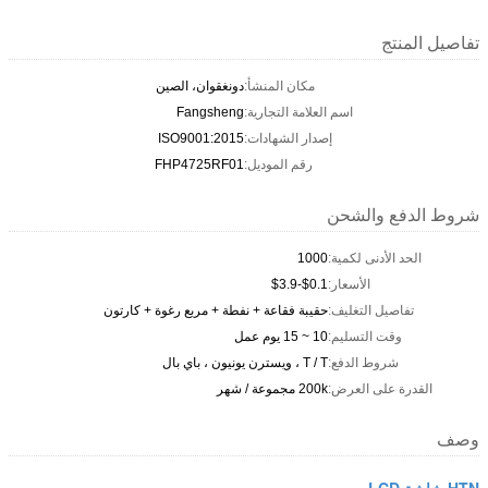
تفاصيل المنتج
مكان المنشأ:
دونغقوان، الصين
اسم العلامة التجارية:
Fangsheng
إصدار الشهادات:
ISO9001:2015
رقم الموديل:
FHP4725RF01
شروط الدفع والشحن
الحد الأدنى لكمية:
1000
الأسعار:
$0.1-$3.9
تفاصيل التغليف:
حقيبة فقاعة + نفطة + مربع رغوة + كارتون
وقت التسليم:
10 ~ 15 يوم عمل
شروط الدفع:
T / T ، ويسترن يونيون ، باي بال
القدرة على العرض:
200k مجموعة / شهر
وصف
HTN شاشة LCD