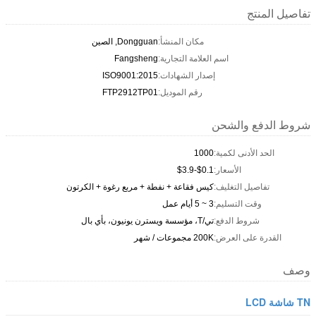
تفاصيل المنتج
مكان المنشأ:
Dongguan, الصين
اسم العلامة التجارية:
Fangsheng
إصدار الشهادات:
ISO9001:2015
رقم الموديل:
FTP2912TP01
شروط الدفع والشحن
الحد الأدنى لكمية:
1000
الأسعار:
$0.1-$3.9
تفاصيل التغليف:
كيس فقاعة + نفطة + مربع رغوة + الكرتون
وقت التسليم:
3 ~ 5 أيام عمل
شروط الدفع:
تي/T، مؤسسة ويسترن يونيون، بأي بال
القدرة على العرض:
200K مجموعات / شهر
وصف
TN شاشة LCD