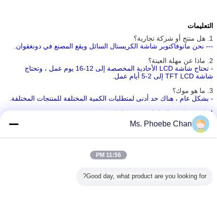
التعليمات
1. هل منتج أو شركة تجارية؟
--- نحن مانوفاكتوير شاشة الكريستال السائل ويقع المصنع في دونغقوان.
2. ماذا عن مهلة العينة؟
- تحتاج شاشة LCD الأحادية المخصصة إلى 12-16 يوم عمل ، وتحتاج
شاشة TFT LCD إلى 2-5 أيام عمل.
3. ما هو موك؟
- بشكل عام ، هناك حد أدنى لمتطلبات الكمية المختلفة للمنتجات المختلفة.
4. كيف يمكنني التعامل مع شركتك؟
- التجارة عبر الإنترنت متاحة.نرغب في التجارة عبر الإنترنت ، وهناك رسوم
Ms. Phoebe Chan
تسليم منخفضة ويمكن أن تحمي الدفع.
5. هل المنتجات لديها أي ضمان؟
- نعم ، نحن نقدم ضمان لمدة 12 شهرًا لمنتجاتنا.لا يغطي الضمان الأضرار
11:56 PM
الناتجة عن سوء الاستخدام وسوء المعاملة والتعديلات والإصلاحات غير
المصرح بها.
Good day, what product are you looking for?
6. هل تقدم شركتك الحل المخصص؟
- نعم ، يمكننا تقديم حل مخصص إذا لم تستطع منتجات stardard تلبية
متطلبات المشتري.
7. هل يمكنني التقدم للحصول على عينات مجانية؟