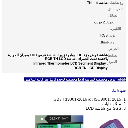
نوع شاشات
شاشة TN Lcd
الكريستال
السائل:
الجهد
2.8 فولت
االكهربى:
يؤدى:
RGB
وضع
إنتقال
العرض:
شاشة عرض جزء LCD بواجهة زيبرا ، شاشة عرض LCD بميزان الحرارة
تسليط
بالأشعة تحت الحمراء ، شاشة RGB TN LCD
الضوء:
Infrared Thermometer LCD Segment Display
,
,
RGB TN LCD Display
شاشة عرض مخصصة لشاشة Lcd مخصصة لوحدة Lcd غير قابلة للتلامس
شهاداتنا:
1. GB / T19001-2016 idt ISO9001: 2015
2. م & بنفايات
3. SGS من شاشة LCD