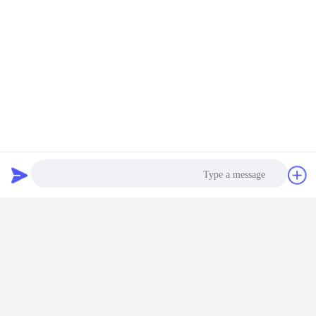
- نعم ، يرجى إرسال الاستفسار إلينا والتقدم بطلب للحصول على عينات
مجانية.
شاشة LCD أحادية اللون
وحدة شاشات الكريستال السائل تينيسي
بطاقة:
,
,
شاشة عرض جزء LCD بواجهة زيبرا ، شاشة عرض LCD بميزان الحرارة
بالأشعة تحت الحمراء ، شاشة RGB TN LCD
احصل على افضل سعر ل
شاشة عرض جزء LCD بواجهة زيبرا
لميزان الحرارة بالأشعة تحت الحمراء
دردشة
طلب اقتباس
استمر
TN شاشة LCD
أكثر
Photo
Video Call
Audio Call