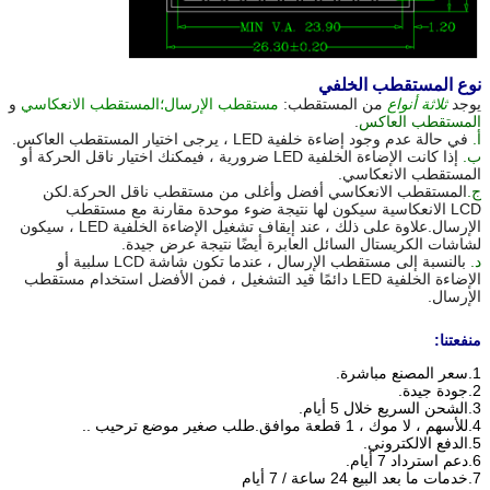
نوع المستقطب الخلفي
يوجد
ثلاثة أنواع
من المستقطب:
مستقطب الإرسال
؛المستقطب الانعكاسي
و
المستقطب العاكس
.
أ.
في حالة عدم وجود إضاءة خلفية LED ، يرجى اختيار المستقطب العاكس.
ب.
إذا كانت الإضاءة الخلفية LED ضرورية ، فيمكنك اختيار ناقل الحركة أو
المستقطب الانعكاسي.
ج.
المستقطب الانعكاسي أفضل وأغلى من مستقطب ناقل الحركة.لكن
LCD الانعكاسية سيكون لها نتيجة ضوء موحدة مقارنة مع مستقطب
الإرسال.علاوة على ذلك ، عند إيقاف تشغيل الإضاءة الخلفية LED ، سيكون
لشاشات الكريستال السائل العابرة أيضًا نتيجة عرض جيدة.
د.
بالنسبة إلى مستقطب الإرسال ، عندما تكون شاشة LCD سلبية أو
الإضاءة الخلفية LED دائمًا قيد التشغيل ، فمن الأفضل استخدام مستقطب
الإرسال.
منفعتنا:
1.سعر المصنع مباشرة.
2.جودة جيدة.
3.الشحن السريع خلال 5 أيام.
4.للأسهم ، لا موك ، 1 قطعة موافق.طلب صغير موضع ترحيب ..
5.الدفع الالكتروني.
6.دعم استرداد 7 أيام.
7.خدمات ما بعد البيع 24 ساعة / 7 أيام