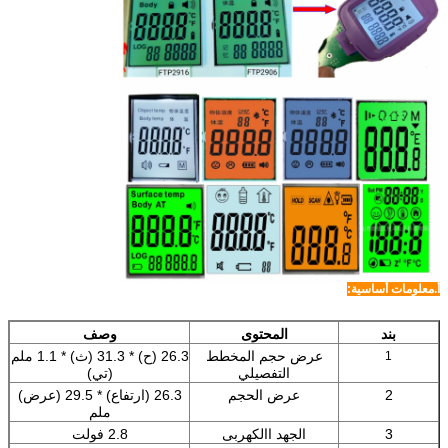
أ.معلومات أساسية:
بند
المحتوى
وصف
عرض حجم المخطط
26.3 (ح) * 31.3 (ث) * 1.1 ملم
1
التفصيلي
(تي)
2
عرض الحجم
26.3 (ارتفاع) * 29.5 (عرض)
ملم
3
الجهد االكهربى
2.8 فولت