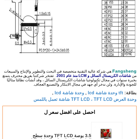
Fangsheng
هي شركة عالية التقنية متخصصة في البحث والتطوير والإنتاج والمبيعات
من
شاشات الكريستال السائل و LCM منذ عام 2001
.
تفتخر شركتنا بفريق محترف يتمتع
بخبرة سنوات في مجال تكنولوجيا شاشات الكريستال السائل ، وقد أنشأت نظامًا مثاليًا
للجودة والإدارة. ولن ندخر أي جهد في مجال الابتكار والتصنيع العجاف.
tft وحدة شاشة lcd
وحدة شاشة lcd
بطاقة:
,
,
وحدة العرض TFT LCD ، TFT LCD شاشة تعمل باللمس
احصل على افضل سعر ل
3.5 بوصة TFT LCD وحدة سطح