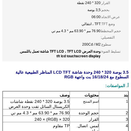
القرار:
320 * 240 نقطة
بحجم:
3,5 بوصة
عرض الاتجاه:
06:00
وضع TFT:
TFT ، انتقالي
حجم المخطط
76.90 مم * 63.90 مم * 4.3 مم تي
التفصيلي:
سطوع:
200Cd / M2
وحدة العرض TFT LCD ، TFT LCD شاشة تعمل باللمس
تسليط الضوء:
,
tft lcd touchscreen display
3.5 بوصة 320 * 240 وحدة شاشة LCD TFT المناظر الطبيعية عالية
السطوع مع 16/18/24 بت واجهة RGB
أ. المواصفات:
بند
محتويات
وصف
3.5 بوصة 320 * 240 نقطة شاشات
1
اسم المنتج
الكريستال السائل تفت وحدة العرض
2
حجم الوحدة
76.90 مم * 63.90 مم * 4.3 مم تي
3
القرار
320 × (RGB) × 240
4
لمس. اتصال.
TP مقاوم
صلة