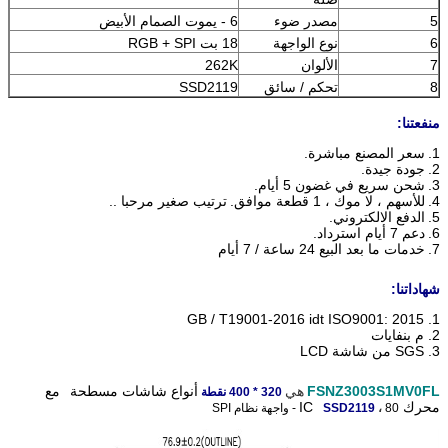
5
مصدر ضوء
6 - يموت الصمام الأبيض
6
نوع الواجهة
18 بت RGB + SPI
7
الألوان
262K
8
تحكم / سائق
SSD2119
منفعتنا:
1.
سعر المصنع مباشرة.
2.
جودة جيدة.
3.
شحن سريع في غضون 5 أيام.
4.
للأسهم ، لا موك ، 1 قطعة موافق.
ترتيب صغير مرحبا ..
5.
الدفع الالكتروني.
6.
دعم 7 أيام استرداد.
7.
خدمات ما بعد البيع 24 ساعة / 7 أيام
شهاداتنا:
1. GB / T19001-2016 idt ISO9001: 2015
2. م بنفايات
3. SGS من شاشة LCD
FSNZ3003S1MV0FL
هي
أنواع شاشات مسطحة
مع
320
* 400 نقطة
محرك IC
80 - واجهة نظام SPI
،
SSD2119