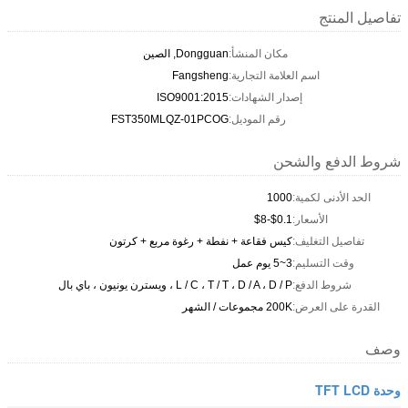
تفاصيل المنتج
مكان المنشأ:
Dongguan, الصين
اسم العلامة التجارية:
Fangsheng
إصدار الشهادات:
ISO9001:2015
رقم الموديل:
FST350MLQZ-01PCOG
شروط الدفع والشحن
الحد الأدنى لكمية:
1000
الأسعار:
$0.1-$8
تفاصيل التغليف:
كيس فقاعة + نفطة + رغوة مربع + كرتون
وقت التسليم:
3~5 يوم عمل
شروط الدفع:
L / C ، T / T ، D / A ، D / P ، ويسترن يونيون ، باي بال
القدرة على العرض:
200K مجموعات / الشهر
وصف
وحدة TFT LCD