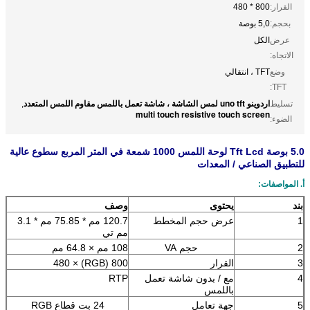
القرار:
800 * 480
بحجم:
5,0 بوصة
عرض
الكل
الاتجاه:
وضع
TFT ، انتقالي
TFT:
اردوينو uno tft لمس الشاشة ، شاشة تعمل باللمس مقاوم اللمس المتعدد
تسليط
,
multi touch resistive touch screen
الضوء:
5.0 بوصة Tft Lcd لوحة اللمس 1000 شمعة في المتر المربع سطوع عالية
للتطبيق الصناعي / المعدات
أ. المواصفات:
بند
يحتوى
وصف
1
عرض حجم المخطط
120.7 مم * 75.85 مم * 3.1
مم تي
2
حجم VA
108 مم × 64.8 مم
3
القرار
800 (RGB) × 480
4
مع / بدون شاشة تعمل
RTP
باللمس
5
جهة تعامل
24 بت قطاع RGB