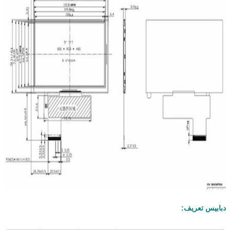
دبابيس تعريف: