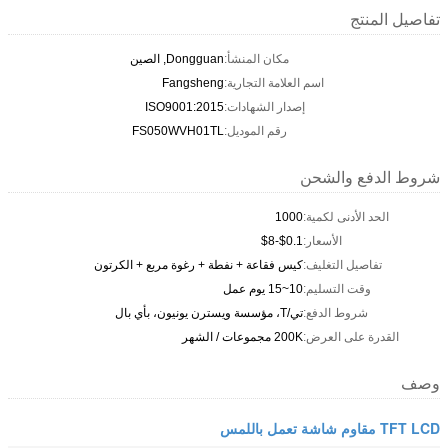
تفاصيل المنتج
مكان المنشأ:
Dongguan, الصين
اسم العلامة التجارية:
Fangsheng
إصدار الشهادات:
ISO9001:2015
رقم الموديل:
FS050WVH01TL
شروط الدفع والشحن
الحد الأدنى لكمية:
1000
الأسعار:
$0.1-$8
تفاصيل التغليف:
كيس فقاعة + نفطة + رغوة مربع + الكرتون
وقت التسليم:
10~15 يوم عمل
شروط الدفع:
تي/T، مؤسسة ويسترن يونيون، بأي بال
القدرة على العرض:
200K مجموعات / الشهر
وصف
TFT LCD مقاوم شاشة تعمل باللمس