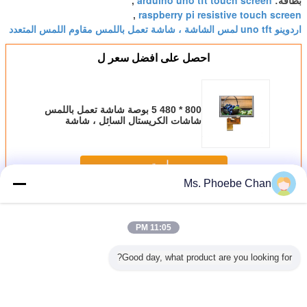
بطاقة:
,
raspberry pi resistive touch screen
,
اردوينو uno tft لمس الشاشة ، شاشة تعمل باللمس مقاوم اللمس المتعدد
احصل على افضل سعر ل
800 * 480 5 بوصة شاشة تعمل باللمس
شاشات الكريستال السائل ، شاشة
تعمل باللمس الصناعية أداة المقاومة
استمر
Ms. Phoebe Chan
TFT LCD مقاوم شاشة تعمل باللمس
أكثر
11:05 PM
Good day, what product are you looking for?
7 بوصة TFT LCD
مقاوم 7 بوصة تعمل
MIPI واجهة TFT
4.3 بوصة 480 *
شا
شاشة تعمل
باللمس لوحة
LCD مقاوم لمس
272 TFT LCD
باللمس دقة 800 *
الشاشة ، شاشة
للأجهزة الصناعية
مقاوم لوحة تعمل
* 80