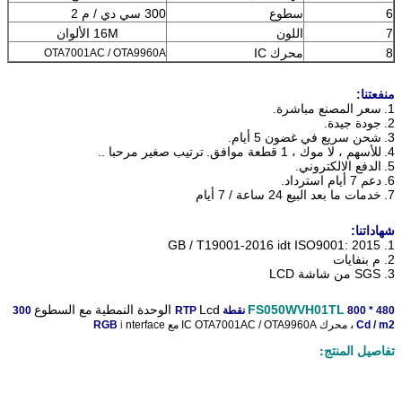
6
سطوع
300 سي دي / م 2
7
اللون
16M الألوان
8
محرك IC
OTA7001AC / OTA9960A
منفعتنا:
1.
سعر المصنع مباشرة.
2.
جودة جيدة.
3.
شحن سريع في غضون 5 أيام.
4.
للأسهم ، لا موك ، 1 قطعة موافق.
ترتيب صغير مرحبا ..
5.
الدفع الالكتروني.
6.
دعم 7 أيام استرداد.
7.
خدمات ما بعد البيع 24 ساعة / 7 أيام
شهاداتنا:
1. GB / T19001-2016 idt ISO9001: 2015
2. م بنفايات
3. SGS من شاشة LCD
FS050WVH01TL
Lcd الوحدة النمطية
مع السطوع
* 480 نقطة RTP
800
300
Cd / m2
،
محرك IC
OTA7001AC / OTA9960A
مع
nterface
i
RGB
تفاصيل المنتج: