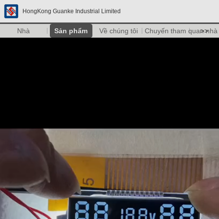
HongKong Guanke Industrial Limited
Nhà
Sản phẩm
Về chúng tôi
Chuyến tham quan nhà
>>