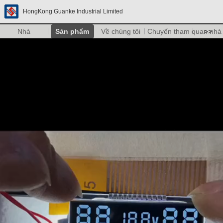
HongKong Guanke Industrial Limited
Nhà
Sản phẩm
Về chúng tôi
Chuyến tham quan nhà
>>