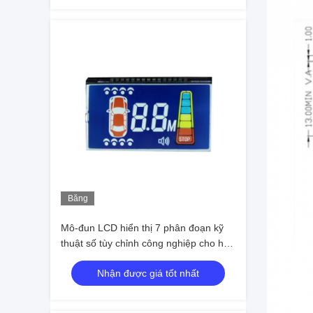
Băng
hình
Mô-đun LCD hiển thị 7 phân đoạn kỹ
thuật số tùy chỉnh công nghiệp cho hệ
thống xe
Nhận được giá tốt nhất