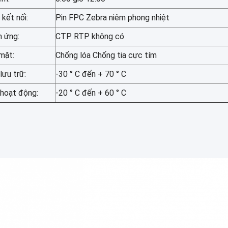
 kết nối:
Pin FPC Zebra niêm phong nhiệt
 ứng:
CTP RTP không có
mặt:
Chống lóa Chống tia cực tím
lưu trữ:
-30 ° C đến + 70 ° C
 hoạt động:
-20 ° C đến + 60 ° C