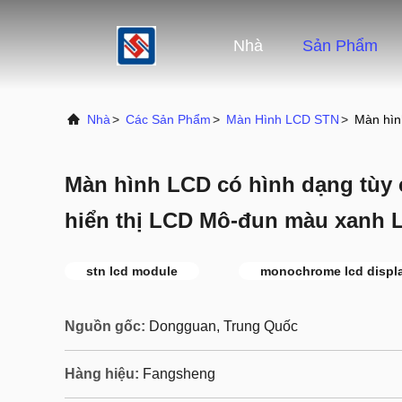
Nhà
Sản Phẩm
Nhà
>
Các Sản Phẩm
>
Màn Hình LCD STN
>
Màn hìn
Màn hình LCD có hình dạng tùy
hiển thị LCD Mô-đun màu xanh L
stn lcd module
monochrome lcd displ
Nguồn gốc:
Dongguan, Trung Quốc
Hàng hiệu:
Fangsheng