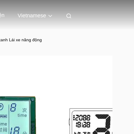
ện
Vietnamese
xanh Lái xe năng động