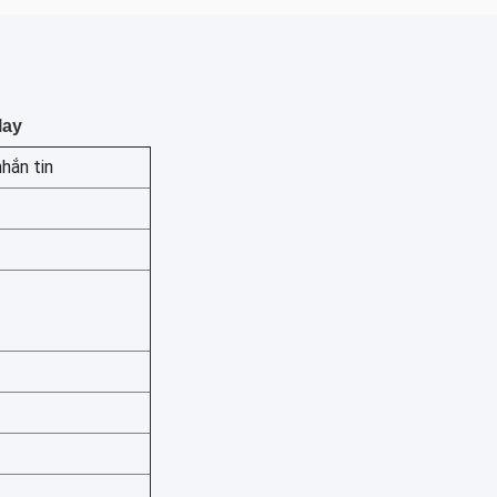
lay
hắn tin