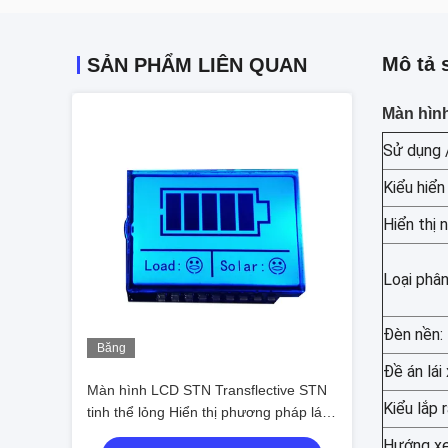
Mô tả 
SẢN PHẨM LIÊN QUAN
Màn hìn
Sử dụng 
Kiểu hiển 
Hiển thị 
Loại phân
Đèn nền:
Băng
hình
Đề án lái 
Màn hình LCD STN Transflective STN
Kiểu lắp r
tinh thể lỏng Hiển thị phương pháp lái
xe tĩnh / động
Hướng x