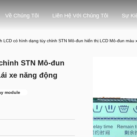
Về Chúng Tôi
Liên Hệ Với Chúng Tôi
Sự Ki
h LCD có hình dạng tùy chỉnh STN Mô-đun hiển thị LCD Mô-đun màu 
 chỉnh STN Mô-đun
ái xe năng động
ay module