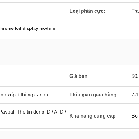
Loại phân cực:
Tra
hrome lcd display module
Giá bán
$0.
hộp xốp + thùng carton
Thời gian giao hàng
7-1
Paypal, Thẻ tín dụng, D / A, D /
Khả năng cung cấp
Bộ 