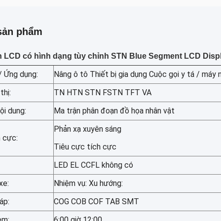
sản phẩm
h LCD có hình dạng tùy chỉnh STN Blue Segment LCD Disp
/ Ứng dụng:
Nâng ô tô Thiết bị gia dụng Cuộc gọi y tá / máy n
thị:
TN HTN STN FSTN TFT VA
nội dung:
Ma trận phân đoạn đồ họa nhân vật
Phản xạ xuyên sáng
 cực:
Tiêu cực tích cực
LED EL CCFL không có
xe:
Nhiệm vụ: Xu hướng:
áp:
COG COB COF TAB SMT
em:
6:00 giờ 12:00