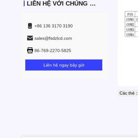
LIÊN HỆ VỚI CHÚNG TÔI
+86 136 3170 3190
sales@fsdzlcd.com
86-769-2270-5825
Liên hệ ngay bây giờ
Các thẻ