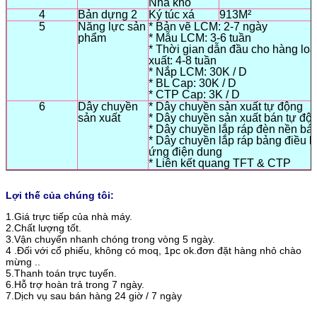
Nhà kho
4
Bản dựng 2
Ký túc xá
913M²
5
Năng lực sản
* Bản vẽ LCM: 2-7 ngày
phẩm
* Mẫu LCM: 3-6 tuần
* Thời gian dẫn đầu cho hàng loạ
xuất: 4-8 tuần
* Nắp LCM: 30K / D
* BL Cap: 30K / D
* CTP Cap: 3K / D
6
Dây chuyền
* Dây chuyền sản xuất tự động
sản xuất
* Dây chuyền sản xuất bán tự độ
* Dây chuyền lắp ráp đèn nền bá
* Dây chuyền lắp ráp bảng điều 
ứng điện dung
* Liên kết quang TFT & CTP
Lợi thế của chúng tôi:
1.Giá trực tiếp của nhà máy.
2.Chất lượng tốt.
3.Vận chuyển nhanh chóng trong vòng 5 ngày.
4 .Đối với cổ phiếu, không có moq, 1pc ok.đơn đặt hàng nhỏ chào
mừng ..
5.Thanh toán trực tuyến.
6.Hỗ trợ hoàn trả trong 7 ngày.
7.Dịch vụ sau bán hàng 24 giờ / 7 ngày