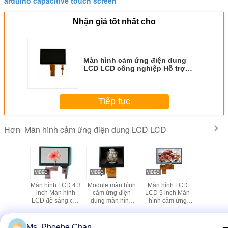
arduino capacitive touch screen
Nhận giá tốt nhất cho
Màn hình cảm ứng điện dung
LCD LCD công nghiệp Hỗ trợ
nhiều cho Raspberry Pi Sử dụng
Tiếp tục
Màn hình cảm ứng điện dung LCD LCD
Hơn
nh cảm
Màn hình LCD 4.3
Module màn hình
Màn hình LCD
Màn hình t
n dung 5
inch Màn hình
cảm ứng điện
LCD 5 inch Màn
lỏng 2,4 i
0 X 480
LCD độ sáng cao
dung màn hình
hình cảm ứng
hình cả
 Độ sáng
LCD LCD Màn
LCD độ phân giải
điện dung độ
hoạt động
00 Nits
hình cảm ứng
cao 3,5 inch 320 x
phân giải 800 X
màn hìn
điện dung Giao
240 màn hình
480 cho thiết bị
TF
Thay đổi ngôn ngữ
Ms. Phoebe Chan