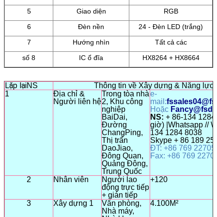
5
Giao diện
RGB
6
Đèn nền
24 - Đèn LED (trắng)
7
Hướng nhìn
Tất cả các
số 8
IC ổ đĩa
HX8264 + HX8664
Lặp lại
NS
Thông tin về Xây dựng & Năng lực
1
Địa chỉ &
Trong tòa nhà
e-
Người liên hệ
2, Khu công
mail:
fssales04@fs
nghiệp
Hoặc
Fancy@fsdz
BaiDai,
NS:
+ 86-134 1284
Đường
giờ) |Whatsapp // W
ChangPing,
134 1284 8038
Thị trấn
Skype + 86 189 25
DaoJiao,
ĐT
:
+
86 769
22705
Đông Quan,
Fax: +86 769 2270
Quảng Đông,
Trung Quốc
2
Nhân viên
Người lao
+120
động trực tiếp
+ gián tiếp
3
Xây dựng 1
Văn phòng,
4.100M²
Nhà máy,