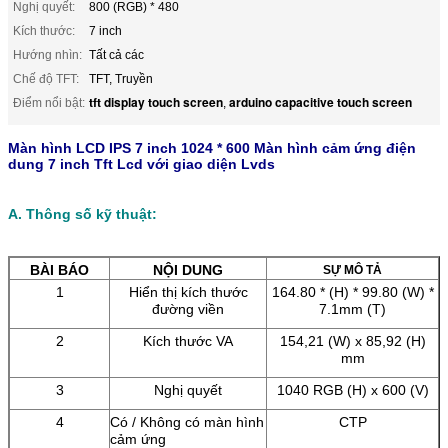
Nghị quyết:
800 (RGB) * 480
Kích thước:
7 inch
Hướng nhìn:
Tất cả các
Chế độ TFT:
TFT, Truyền
tft display touch screen
arduino capacitive touch screen
Điểm nổi bật:
,
Màn hình LCD IPS 7 inch 1024 * 600 Màn hình cảm ứng điện
dung 7 inch Tft Lcd với giao diện Lvds
A. Thông số kỹ thuật:
BÀI BÁO
NỘI DUNG
SỰ MÔ TẢ
1
Hiển thị kích thước
164.80 * (H) * 99.80 (W) *
đường viền
7.1mm (T)
2
Kích thước VA
154,21 (W) x 85,92 (H)
mm
3
Nghị quyết
1040 RGB (H) x 600 (V)
4
Có / Không có màn hình
CTP
cảm ứng