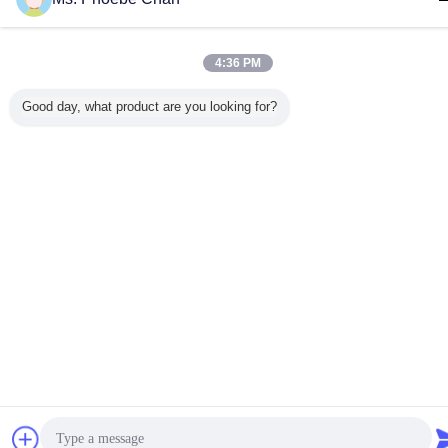
diện Rgb Spi cho
LCD
công nghiệp
thiết bị công
Vietnamese
nghiệp
4:36 PM
Good day, what product are you looking for?
Nhà
|
Về chúng tôi
|
Liên hệ với chúng tôi
|
Sơ đồ trang web
|
Chính sách bảo
mật
Xem máy tính
Copyright © 2019 - 2026 HongKong Guanke Industrial Limited.
All rights reserved.
Trò chuyện
Yêu cầu báo giá