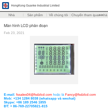
HongKong Guanke Industrial Limited
Nhà
Sản phẩm
Về chúng tôi
Chuyến tham quan nhà
>>
Màn hình LCD phân đoạn
Feb 23, 2021
E-mail:
fssales04@fsdzlcd.com
hoặc là
Fancy@fsdzlcd.com
Mob: +134 1284 8038 (whatsapp và wechat)
Skype: +86 189 2546 1855
ĐT: + 86-769-22705821-815