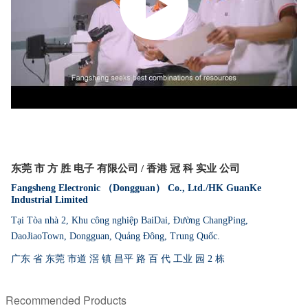
东莞 市 方 胜 电子 有限公司 / 香港 冠 科 实业 公司
Fangsheng Electronic （Dongguan） Co., Ltd./HK GuanKe
Industrial Limited
Tại Tòa nhà 2, Khu công nghiệp BaiDai, Đường ChangPing,
DaoJiaoTown, Dongg
uan,
Quảng Đông, Trung Quốc.
广东 省 东莞 市道 滘 镇 昌平 路 百 代 工业 园 2 栋
Recommended Products