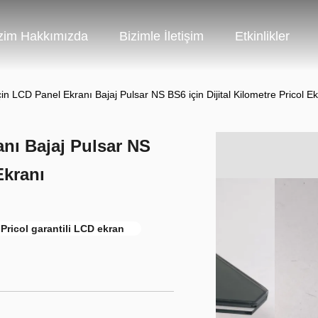
zim Hakkımızda
Bizimle İletişim
Etkinlikler
için LCD Panel Ekranı Bajaj Pulsar NS BS6 için Dijital Kilometre Pricol E
anı Bajaj Pulsar NS
Ekranı
Pricol garantili LCD ekran