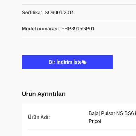
Sertifika:
ISO9001:2015
Model numarası:
FHP3915GP01
Bir İndirim İste
Ürün Ayrıntıları
Bajaj Pulsar NS BS6 
Ürün Adı:
Pricol