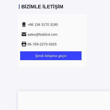
BIZIMLE İLETIŞIM
+86 136 3170 3190
sales@fsdzlcd.com
86-769-2270-5825
Şimdi iletişime geçin