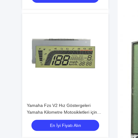
Yamaha Fzs V2 Hız Göstergeleri
Yamaha Kilometre Motosikletleri için
orijinal Yamaha Fz V2 Metre Ekranı
En İyi Fiyatı Alın