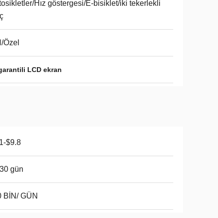
osikletler/Hız göstergesi/E-bisiklet/iki tekerlekli
ç
/Özel
garantili LCD ekran
1-$9.8
30 gün
0 BİN/ GÜN