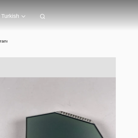
Turkish
kranı