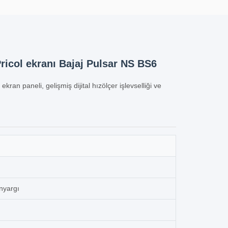
Pricol ekranı Bajaj Pulsar NS BS6
kran paneli, gelişmiş dijital hızölçer işlevselliği ve
nyargı