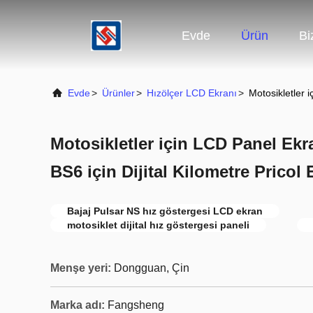
Evde
Ürün
Bi
Evde
>
Ürünler
>
Hızölçer LCD Ekranı
>
Motosikletler 
Motosikletler için LCD Panel Ekr
BS6 için Dijital Kilometre Pricol 
Bajaj Pulsar NS hız göstergesi LCD ekran
motosiklet dijital hız göstergesi paneli
Menşe yeri:
Dongguan, Çin
Marka adı:
Fangsheng