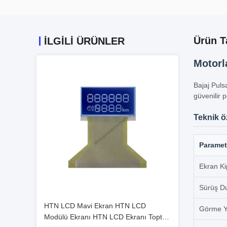
Ürün T
İLGILI ÜRÜNLER
Motorla
Bajaj Pulsa
güvenilir 
Teknik öz
Paramet
Ekran Ki
Sürüş D
HTN LCD Mavi Ekran HTN LCD
Görme 
Modülü Ekranı HTN LCD Ekranı Toptan