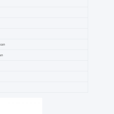
şkan
an