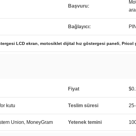
Mot
Başvuru:
ara
Bağlayıcı:
PIN
,
,
stergesi LCD ekran
motosiklet dijital hız göstergesi paneli
Pricol 
Fiyat
$0.
for kutu
Teslim süresi
25-
Western Union, MoneyGram
Yetenek temini
10