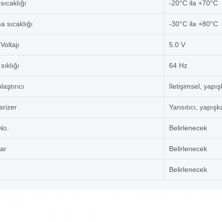
sıcaklığı
-20°C ila +70°C
 sıcaklığı
-30°C ila +80°C
Voltajı
5.0 V
sıklığı
64 Hz
laştırıcı
İletişimsel, yapı
arizer
Yansıtıcı, yapışk
No.
Belirlenecek
lar
Belirlenecek
Belirlenecek