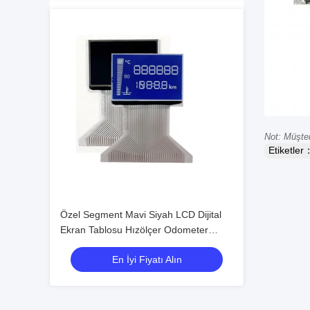
Not: Müşter
Etiketler
Özel Segment Mavi Siyah LCD Dijital
Ekran Tablosu Hızölçer Odometer
Tachometer HTN Negatif LCD için LCD
En İyi Fiyatı Alın
Ekranı