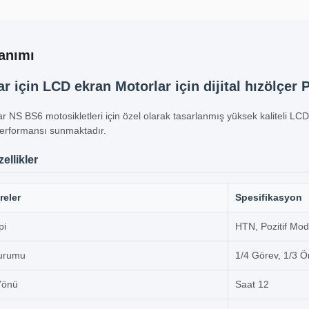
anımı
r için LCD ekran Motorlar için dijital hızölçer 
r NS BS6 motosikletleri için özel olarak tasarlanmış yüksek kaliteli LCD e
performansı sunmaktadır.
ellikler
reler
Spesifikasyon
pi
HTN, Pozitif Mod
urumu
1/4 Görev, 1/3 Ö
Yönü
Saat 12