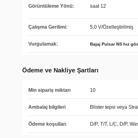
Görüntüleme Yönü:
saat 12
Çalışma Gerilimi:
5,0 V/Özelleştirilmiş
Vurgulamak:
Bajaj Pulsar NS hız gö
Ödeme ve Nakliye Şartları
Min sipariş miktarı
10
Ambalaj bilgileri
Blister tepsi veya Stra
Ödeme koşulları
D/P, T/T, L/C, D/P, 