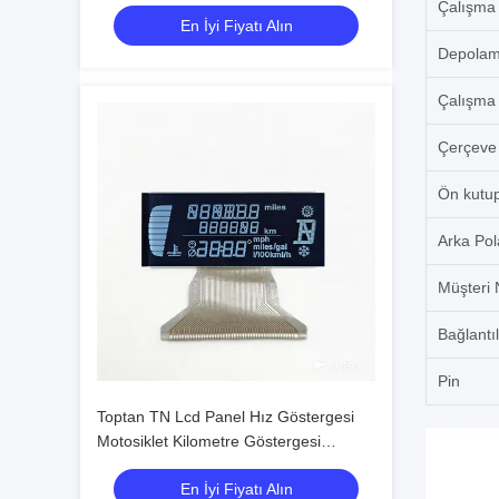
Özel OEM ODM
Çalışma 
En İyi Fiyatı Alın
Depolama
Çalışma 
Çerçeve 
Ön kutup
Arka Pol
Müşteri 
Bağlantı
Pin
Toptan TN Lcd Panel Hız Göstergesi
Motosiklet Kilometre Göstergesi
TN/HTN/VA Lcd Ekran Üreticileri
En İyi Fiyatı Alın