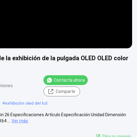
de la exhibición de la pulgada OLED OLED color
Contacta ahora
iniones
Compartir
#
exhibición oled del lcd
 Pin 26 Especificaciones Artículo Especificación Unidad Dimensión
64 ...
Ver más
Deja un mensaje.