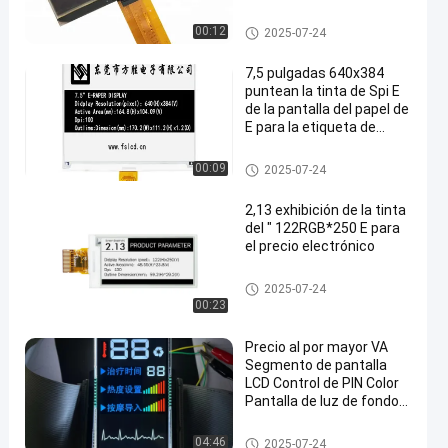
automotriz de la rociada
del coche
módulo de pantalla OLED
00:12
2025-07-24
7,5 pulgadas 640x384
puntean la tinta de Spi E
de la pantalla del papel de
E para la etiqueta de
estante
módulo de pantalla OLED
00:09
2025-07-24
2,13 exhibición de la tinta
del ″ 122RGB*250 E para
el precio electrónico
módulo de pantalla OLED
2025-07-24
00:23
Precio al por mayor VA
Segmento de pantalla
LCD Control de PIN Color
Pantalla de luz de fondo
Blanco Para masajista
Exhibición del Va Lcd
04:46
2025-07-24