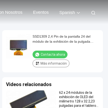
on Nosotros
Eventos
Spanish
SSD1309 2,4 Pin de la pantalla 24 del
módulo de la exhibición de la pulgada
OLED OLED color del blanco del tamaño
de 60,50 x de 37m m
Contacta ahora
Más información
Videos relacionados
62 x 24 módulos de la
exhibición de OLED del
milímetro 128 x 32 2,23
pulgadas para el tablero