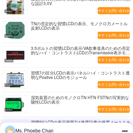
な設計3.0V
今すぐお問い合わせ
TNの否定的な習慣LCDの表示、モノクロ力メートル
反射LCDの表示
今すぐお問い合わせ
3.5ボルトの習慣LCDの表示/VA炊事道具のための否定
的なハイ・コントラストLCDのTransmissive表示モジ
ュール
今すぐお問い合わせ
習慣7の区分LCDの表示パネル/ハイ・コントラスト透
明なPositve LCDのモジュール
今すぐお問い合わせ
湿気装置のためのモノクロTN HTN FSTNの写実的な
陽性LCDの表示
今すぐお問い合わせ
習慣5V LCDの表示画面7は速度計車の速度メートルを
区分します
Ms. Phoebe Chan