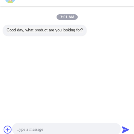
今すぐお問い合わせ
習慣4ディジット7の区分のメートルのピン コネクタ
3:01 AM
のための数字表示TN反射LCD表示
今すぐお問い合わせ
Good day, what product are you looking for?
1 / 10
言語を変えて下さい
Japanese
ホーム
|
わたしたち に つい て
|
連絡 ください
|
地図
|
プライバシーポリシー
デスクトップの眺め
Copyright © 2019 - 2026 HongKong Guanke Industrial Limited.
All rights reserved.
チャット
見積依頼