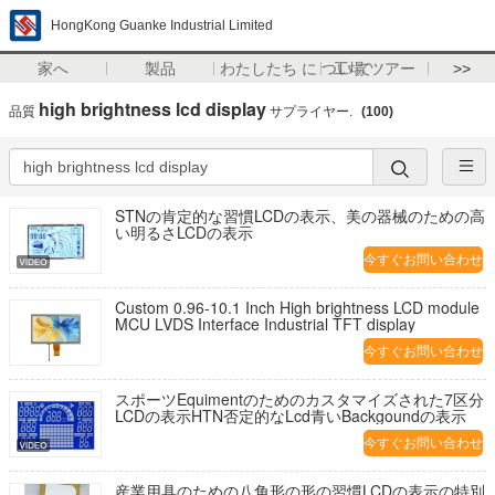
HongKong Guanke Industrial Limited
家へ
製品
わたしたち に つい て
工場 ツアー
>>
high brightness lcd display
品質
サプライヤー.
(100)
STNの肯定的な習慣LCDの表示、美の器械のための高
い明るさLCDの表示
今すぐお問い合わせ
Custom 0.96-10.1 Inch High brightness LCD module
MCU LVDS Interface Industrial TFT display
今すぐお問い合わせ
スポーツEquimentのためのカスタマイズされた7区分
LCDの表示HTN否定的なLcd青いBackgoundの表示
今すぐお問い合わせ
産業用具のための八角形の形の習慣LCDの表示の特別