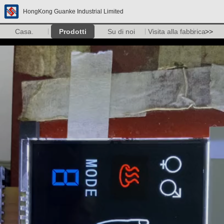
HongKong Guanke Industrial Limited
Casa.
Prodotti
Su di noi
Visita alla fabbrica
>>