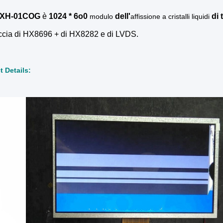
IXH-01COG
è
1024
* 6o0
dell'
di
modulo
affissione a cristalli liquidi
accia di HX8696 + di HX8282 e di LVDS.
t Details: