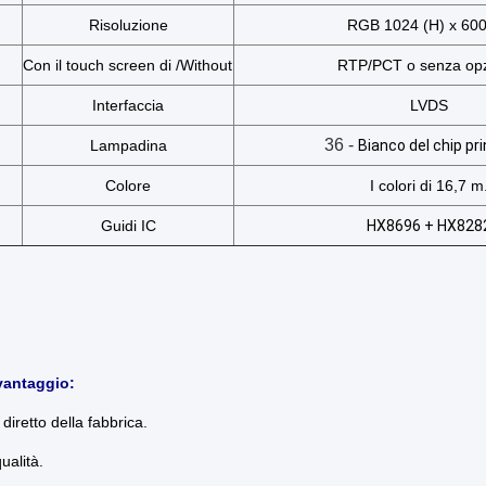
Risoluzione
RGB 1024 (H) x 600
Con il touch screen di /Without
RTP/PCT o senza op
Interfaccia
LVDS
36 -
Lampadina
Bianco del chip pri
Colore
I colori di 16,7 m
Guidi IC
HX8696 + HX828
 vantaggio:
diretto della fabbrica.
ualità.