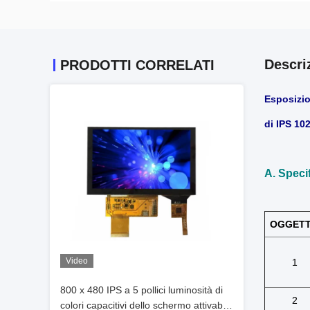
Descri
PRODOTTI CORRELATI
Esposizion
di IPS 102
A. Speci
OGGET
Video
1
800 x 480 IPS a 5 pollici luminosità di
2
colori capacitivi dello schermo attivabile