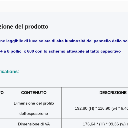
zione del prodotto
e leggibile di luce solare di alta luminosità del pannello dello sch
4 a 8 pollici x 600 con lo schermo attivabile al tatto capacitivo
fications:
TO
CONTENUTO
DESCRIZIONE
Dimensione del profilo
192,80 (H) * 116,90 (w) * 6,40 
dell'esposizione
Dimensione di VA
176,64 * (H) * 99,36 (w) m