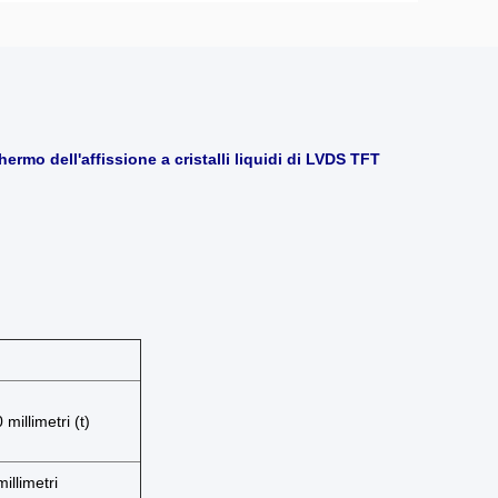
ermo dell'affissione a cristalli liquidi di LVDS TFT
millimetri (t)
illimetri