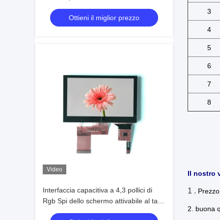
al tatto 16m di alta 1000 pidocchi
3
Ottieni il miglior prezzo
4
5
6
7
8
Video
Il nostro
Interfaccia capacitiva a 4,3 pollici di
1 .
Prezzo 
Rgb Spi dello schermo attivabile al tatto
2. buona q
di TFT LCD di alta luminosità