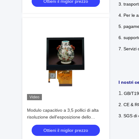
Ottieni il miglior prezzo
dell'esposizione dell'affissione a cristalli
3. trasport
liquidi per attrezzatura industriale
4. Per le 
5. pagame
6. support
7. Servizi 
I nostri ce
1.
GB/T19
Video
2. CE & 
Modulo capacitivo a 3,5 pollici di alta
3. SGS di
risoluzione dell'esposizione dello
schermo attivabile al tatto
Ottieni il miglior prezzo
dell'affissione a cristalli liquidi di 240 x
di 320 TFT