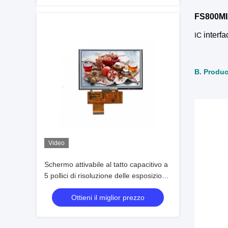
FS800M
interf
IC
B. Produc
Video
Schermo attivabile al tatto capacitivo a
5 pollici di risoluzione delle esposizioni
800 x 480 dell'affissione a cristalli
Ottieni il miglior prezzo
liquidi di TFT per attrezzatura
industriale