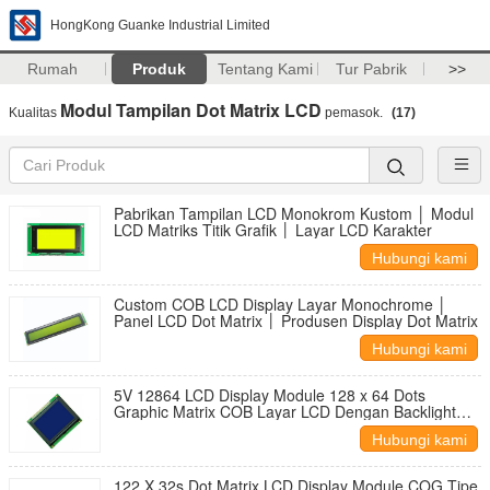
HongKong Guanke Industrial Limited
Rumah
Produk
Tentang Kami
Tur Pabrik
>>
Modul Tampilan Dot Matrix LCD
Kualitas
pemasok.
(17)
Pabrikan Tampilan LCD Monokrom Kustom │ Modul
LCD Matriks Titik Grafik │ Layar LCD Karakter
Hubungi kami
Custom COB LCD Display Layar Monochrome │
Panel LCD Dot Matrix │ Produsen Display Dot Matrix
Hubungi kami
5V 12864 LCD Display Module 128 x 64 Dots
Graphic Matrix COB Layar LCD Dengan Backlight
Biru
Hubungi kami
122 X 32s Dot Matrix LCD Display Module COG Tipe