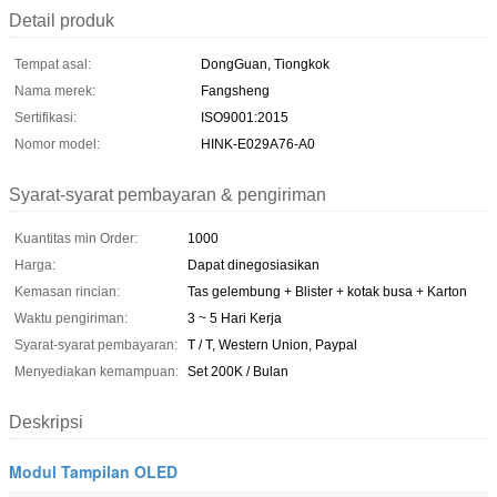
Detail produk
Tempat asal:
DongGuan, Tiongkok
Nama merek:
Fangsheng
Sertifikasi:
ISO9001:2015
Nomor model:
HINK-E029A76-A0
Syarat-syarat pembayaran & pengiriman
Kuantitas min Order:
1000
Harga:
Dapat dinegosiasikan
Kemasan rincian:
Tas gelembung + Blister + kotak busa + Karton
Waktu pengiriman:
3 ~ 5 Hari Kerja
Syarat-syarat pembayaran:
T / T, Western Union, Paypal
Menyediakan kemampuan:
Set 200K / Bulan
Deskripsi
Modul Tampilan OLED