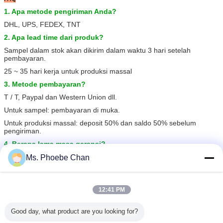
1. Apa metode pengiriman Anda?
DHL, UPS, FEDEX, TNT
2. Apa lead time dari produk?
Sampel dalam stok akan dikirim dalam waktu 3 hari setelah
pembayaran.
25 ~ 35 hari kerja untuk produksi massal
3. Metode pembayaran?
T / T, Paypal dan Western Union dll.
Untuk sampel: pembayaran di muka.
Untuk produksi massal: deposit 50% dan saldo 50% sebelum
pengiriman.
4. Berapa lama masa garansi?
Umumnya masa garansi satu tahun.Itu tergantung pada produk
Ms. Phoebe Chan
yang berbeda.
5. Apa itu
Produk MOQ?
12:41 PM
Produk yang berbeda memiliki MOQ berbeda, silakan hubungi kami
bagian penjualan untuk informasi rinci.
6. Apa aplikasi produknya?
Good day, what product are you looking for?