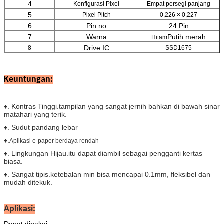
4
Konfigurasi Pixel
Empat persegi panjang
5
Pixel Pitch
0,226 × 0,227
6
Pin no
24 Pin
7
Warna
Putih merah
Hitam
Drive IC
8
SSD1675
Keuntungan:
♦. Kontras Tinggi.tampilan yang sangat jernih bahkan di bawah sinar
matahari yang terik.
♦. Sudut pandang lebar
♦.
Aplikasi e-paper berdaya rendah
♦. Lingkungan Hijau.itu dapat diambil sebagai pengganti kertas
biasa.
♦. Sangat tipis.ketebalan min bisa mencapai 0.1mm, fleksibel dan
mudah ditekuk.
Aplikasi:
Dapat dipakai