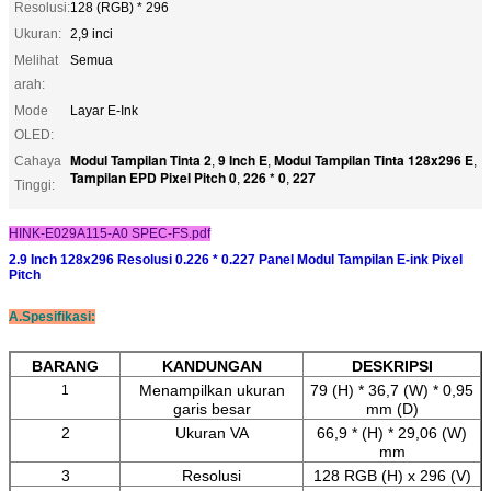
Resolusi:
128 (RGB) * 296
Ukuran:
2,9 inci
Melihat
Semua
arah:
Mode
Layar E-Ink
OLED:
Modul Tampilan Tinta 2
9 Inch E
Modul Tampilan Tinta 128x296 E
Cahaya
,
,
,
Tampilan EPD Pixel Pitch 0
226 * 0
227
,
,
Tinggi:
HINK-E029A115-A0 SPEC-FS.pdf
2.9 Inch 128x296 Resolusi 0.226 * 0.227 Panel Modul Tampilan E-ink Pixel
Pitch
A.Spesifikasi:
BARANG
KANDUNGAN
DESKRIPSI
Menampilkan ukuran
79 (H) * 36,7 (W) * 0,95
1
garis besar
mm (D)
2
Ukuran VA
66,9 * (H) * 29,06 (W)
mm
3
Resolusi
128 RGB (H) x 296 (V)