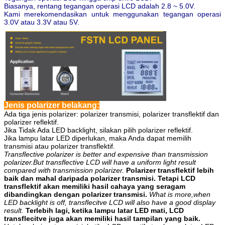
Biasanya, rentang tegangan operasi LCD adalah 2.8 ~ 5.0V.
Kami merekomendasikan untuk menggunakan tegangan operasi
3.0V atau 3.3V atau 5V.
Jenis polarizer belakang:
Ada tiga jenis polarizer: polarizer transmisi, polarizer transflektif dan
polarizer reflektif.
Jika Tidak Ada LED backlight, silakan pilih polarizer reflektif.
Jika lampu latar LED diperlukan, maka Anda dapat memilih
transmisi atau polarizer transflektif.
Transflective polarizer is better and expensive than transmission
polarizer.But transflective LCD will have a uniform light result
compared with transmission polarizer.
Polarizer transflektif lebih
baik dan mahal daripada polarizer transmisi. Tetapi LCD
transflektif akan memiliki hasil cahaya yang seragam
dibandingkan dengan polarizer transmisi.
What is more,when
LED backlight is off, transflecitve LCD will also have a good display
result.
Terlebih lagi, ketika lampu latar LED mati, LCD
transflecitve juga akan memiliki hasil tampilan yang baik.