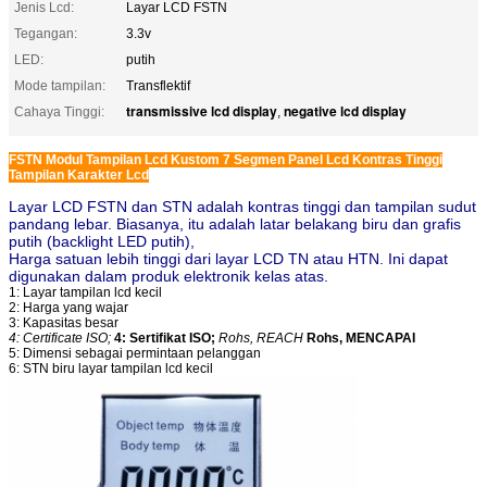
Jenis Lcd:
Layar LCD FSTN
Tegangan:
3.3v
LED:
putih
Mode tampilan:
Transflektif
transmissive lcd display
negative lcd display
Cahaya Tinggi:
,
FSTN Modul Tampilan Lcd Kustom 7 Segmen Panel Lcd Kontras Tinggi
Tampilan Karakter Lcd
Layar LCD FSTN dan STN adalah kontras tinggi dan tampilan sudut
pandang lebar. Biasanya, itu adalah latar belakang biru dan grafis
putih (backlight LED putih),
Harga satuan lebih tinggi dari layar LCD TN atau HTN. Ini dapat
digunakan dalam produk elektronik kelas atas.
1: Layar tampilan lcd kecil
2: Harga yang wajar
3: Kapasitas besar
4: Certificate ISO;
4: Sertifikat ISO;
Rohs, REACH
Rohs, MENCAPAI
5: Dimensi sebagai permintaan pelanggan
6: STN biru layar tampilan lcd kecil