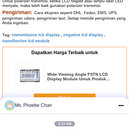
Untuk polarizer transmisi, ketika LCD negatif atau lampu latar LED
menyala, maka lebih baik gunakan polarizer transmisi.
Pengiriman:
Cara ekspres seperti DHL, Fedex, EMS, UPS,
pengiriman udara, pengiriman laut, Setiap metode pengiriman yang
Anda inginkan.
transmissive lcd display
negative lcd display
Tag:
,
,
transflective lcd module
Dapatkan Harga Terbaik untuk
Wide Viewing Angle FSTN LCD
Display Module Untuk Produk
Elektronik
Terus
Ms. Phoebe Chan
Layar LCD FSTN
Lebih
3:13 AM