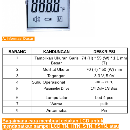
A. Informasi Dasar:
BARANG
KANDUNGAN
DESKRIPSI
Tampilkan Ukuran Garis
74 (H) * 55 (W) * 1,1 mm
1
Besar
(T)
2
Melihat Ukuran
70 (H) * 50 (W) mm
3
Tegangan
3.3 V, 5.0V
4
Suhu Operasional
-30 ～ 80 ℃
5
Parameter Drive
1/4 Duty 1/3 Bias
6
Lampu latar
Led 4 pcs
7
Warna
putih
Antarmuka
Pin
8
Bagaimana cara membuat cetakan LCD untuk
mendapatkan sampel LCD TN, HTN, STN, FSTN, atau