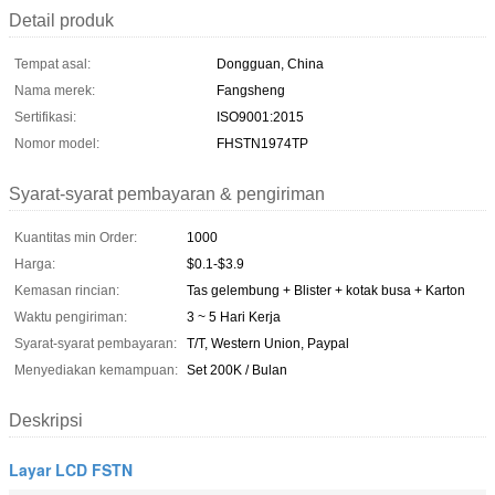
Detail produk
Tempat asal:
Dongguan, China
Nama merek:
Fangsheng
Sertifikasi:
ISO9001:2015
Nomor model:
FHSTN1974TP
Syarat-syarat pembayaran & pengiriman
Kuantitas min Order:
1000
Harga:
$0.1-$3.9
Kemasan rincian:
Tas gelembung + Blister + kotak busa + Karton
Waktu pengiriman:
3 ~ 5 Hari Kerja
Syarat-syarat pembayaran:
T/T, Western Union, Paypal
Menyediakan kemampuan:
Set 200K / Bulan
Deskripsi
Layar LCD FSTN