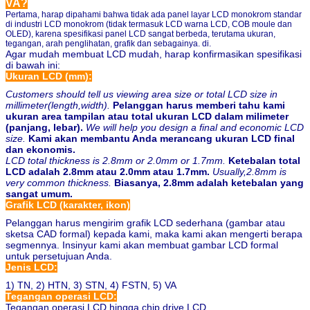
VA?
Pertama, harap dipahami bahwa tidak ada panel layar LCD monokrom standar
di industri LCD monokrom (tidak termasuk LCD warna LCD, COB moule dan
OLED), karena spesifikasi panel LCD sangat berbeda, terutama ukuran,
tegangan, arah penglihatan, grafik dan sebagainya. di.
Agar mudah membuat LCD mudah, harap konfirmasikan spesifikasi
di bawah ini:
Ukuran LCD (mm):
Customers should tell us viewing area size or total LCD size in
millimeter(length,width).
Pelanggan harus memberi tahu kami
ukuran area tampilan atau total ukuran LCD dalam milimeter
(panjang, lebar).
We will help you design a final and economic LCD
size.
Kami akan membantu Anda merancang ukuran LCD final
dan ekonomis.
LCD total thickness is 2.8mm or 2.0mm or 1.7mm.
Ketebalan total
LCD adalah 2.8mm atau 2.0mm atau 1.7mm.
Usually,2.8mm is
very common thickness.
Biasanya, 2.8mm adalah ketebalan yang
sangat umum.
Grafik LCD (karakter, ikon)
Pelanggan harus mengirim grafik LCD sederhana (gambar atau
sketsa CAD formal) kepada kami, maka kami akan mengerti berapa
segmennya. Insinyur kami akan membuat gambar LCD formal
untuk persetujuan Anda.
Jenis LCD:
1) TN, 2) HTN, 3) STN, 4) FSTN, 5) VA
Tegangan operasi LCD:
Tegangan operasi LCD hingga chip drive LCD.