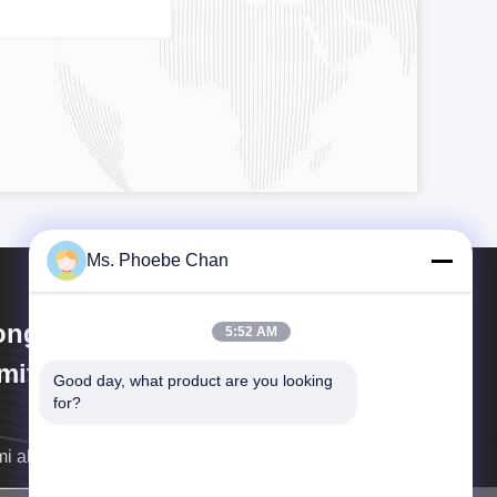
Ms. Phoebe Chan
ngKong Guanke Industrial
5:52 AM
mited
Good day, what product are you looking 
for?
i akan menghubungi Anda sesegera mungkin.