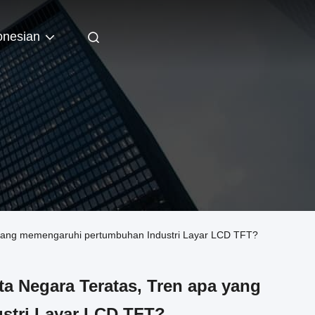
onesian
 yang memengaruhi pertumbuhan Industri Layar LCD TFT?
a Negara Teratas, Tren apa yang
stri Layar LCD TFT?