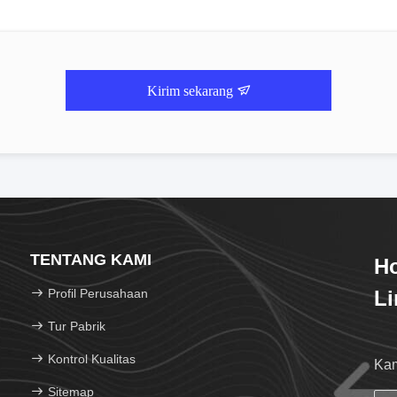
Kirim sekarang
TENTANG KAMI
Ho
Profil Perusahaan
Li
Tur Pabrik
Kontrol Kualitas
Kam
Sitemap