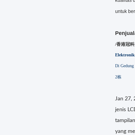
kualitas
untuk ber
Penjual
/香港冠
Elektroni
Di Gedung 
2栋
Jan 27,
jenis L
tampilan
yang me