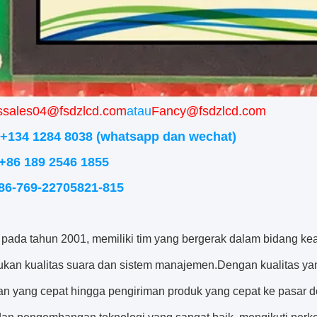
ssales04@fsdzlcd.com
atau
Fancy@fsdzlcd.com
+134 1284 8038 (whatsapp dan wechat)
+86 189 2546 1855
 86-769-22705821-815
n pada tahun 2001, memiliki tim yang bergerak dalam bidang ke
kan kualitas suara dan sistem manajemen.Dengan kualitas yan
an yang cepat hingga pengiriman produk yang cepat ke pasar do