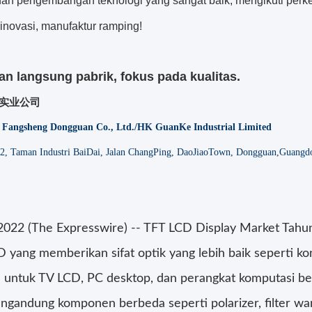
 dan pengembangan teknologi yang sangat baik, mengikuti per
inovasi, manufaktur ramping!
an langsung pabrik, fokus pada kualitas.
科实业公司
k Fangsheng Dongguan Co., Ltd./HK GuanKe Industrial Limited
2, Taman Industri BaiDai, Jalan ChangPing, DaoJiaoTown, Dongg
uan,
Guangdo
 2022 (The Expresswire) -- TFT LCD Display Market Tahun
CD yang memberikan sifat optik yang lebih baik seperti
 untuk TV LCD, PC desktop, dan perangkat komputasi ber
ngandung komponen berbeda seperti polarizer, filter wa