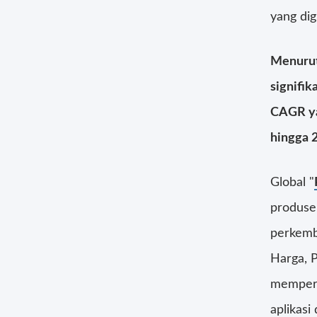
yang dig
Menurut
signifi
CAGR yan
hingga 
Global "
produsen
perkemba
Harga, P
mempert
aplikas