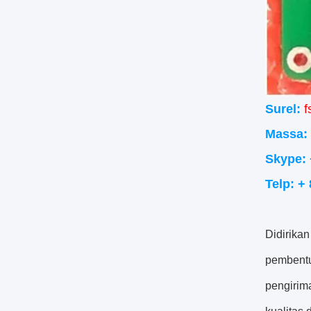
Surel:
f
Massa: 
Skype: 
Telp: +
Didirika
pembentu
pengirim