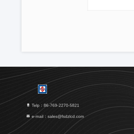
Telp：86-769-2270-5821
e-mail：sales@fsdzlcd.com