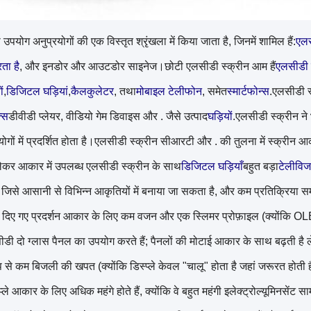
पयोग अनुप्रयोगों की एक विस्तृत श्रृंखला में किया जाता है, जिनमें शामिल हैं:
एलस
रता है
, और इनडोर और आउटडोर साइनेज।छोटी एलसीडी स्क्रीन आम हैं
एलसीडी प
ं
,
डिजिटल घड़ियां
,
कैलकुलेटर
, तथा
मोबाइल टेलीफोन
, समेत
स्मार्टफोन्स
.एलसीडी स
क्स
डीवीडी प्लेयर, वीडियो गेम डिवाइस और . जैसे उत्पाद
घड़ियों
.एलसीडी स्क्रीन ने 
ोगों में प्रदर्शित होता है।एलसीडी स्क्रीन सीआरटी और . की तुलना में स्क्रीन आका
 लेकर आकार में उपलब्ध एलसीडी स्क्रीन के साथ
डिजिटल घड़ियाँ
बहुत बड़ा
टेलीवि
, जिसे आसानी से विभिन्न आकृतियों में बनाया जा सकता है, और कम प्रतिक्रिया स
दिए गए प्रदर्शन आकार के लिए कम वजन और एक स्लिमर प्रोफ़ाइल (क्योंकि OLE
ी दो ग्लास पैनल का उपयोग करते हैं; पैनलों की मोटाई आकार के साथ बढ़ती है ले
प से कम बिजली की खपत (क्योंकि डिस्प्ले केवल "चालू" होता है जहां जरूरत हो
प्ले आकार के लिए अधिक महंगे होते हैं, क्योंकि वे बहुत महंगी इलेक्ट्रोल्यूमिनसेंट