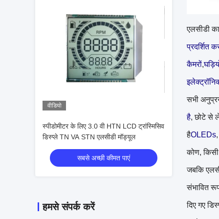
एलसीडी का उ
प्रदर्शित क
कैमरों
,
घड़ियो
इलेक्ट्रॉनि
सभी अनुप्रय
वीडियो
है
, छोटे से
स्पीडोमीटर के लिए 3.0 वी HTN LCD ट्रांस्मिसिव
है
OLEDs
डिस्प्ले TN VA STN एलसीडी मॉड्यूल
कोण, किसी 
सबसे अच्छी कीमत पाएं
जबकि एलसीड
संभावित रू
दिए गए डिस्
हमसे संपर्क करें