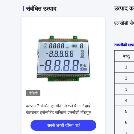
उत्पाद का
संबंधित उत्पाद
एलसीडी सेगम
तकनीकी मापद
वस्तु
1
2
3
वीडियो
4
कस्टम 7 सेगमेंट एलसीडी डिस्प्ले पैनल / हाई
5
कंट्रास्ट ट्रांसपेरेंट पॉज़िटवे एलसीडी मॉड्यूल
6
सबसे अच्छी कीमत पाएं
7