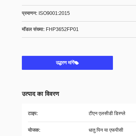
प्रमाणन:
ISO9001:2015
मॉडल संख्या:
FHP3652FP01
उद्धरण मांगें
उत्पाद का विवरण
टाइप:
टीएन एलसीडी डिस्प्ले
योजक:
धातु पिन या एफपीसी