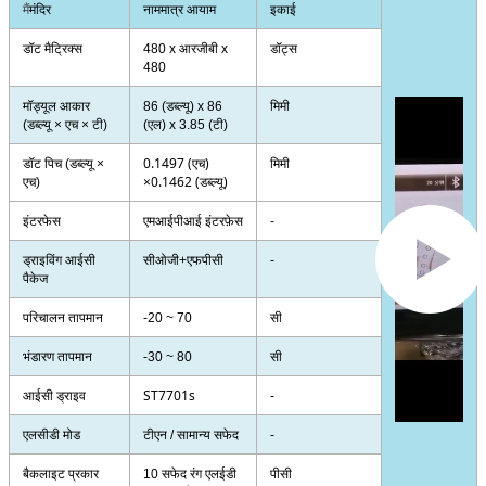
मैं
मंदिर
नाममात्र आयाम
इकाई
डॉट मैट्रिक्स
480 x आरजीबी x
डॉट्स
480
मॉड्यूल आकार
86 (डब्ल्यू) x 86
मिमी
(डब्ल्यू × एच × टी)
(एल) x 3.85 (टी)
0.1497 (एच)
डॉट पिच (डब्ल्यू ×
मिमी
×0.1462 (डब्ल्यू)
एच)
एमआईपीआई इंटरफ़ेस
इंटरफेस
-
ड्राइविंग आईसी
सीओजी+एफपीसी
-
पैकेज
परिचालन तापमान
-20 ~ 70
सी
भंडारण तापमान
-30 ~ 80
सी
ST7701s
आईसी ड्राइव
-
एलसीडी मोड
टीएन / सामान्य सफेद
-
बैकलाइट प्रकार
10 सफेद रंग एलईडी
पीसी