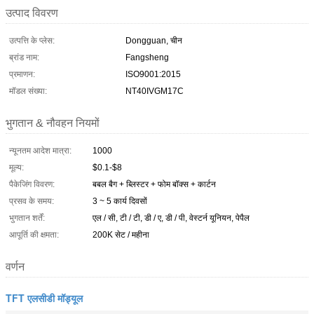
उत्पाद विवरण
उत्पत्ति के प्लेस:
Dongguan, चीन
ब्रांड नाम:
Fangsheng
प्रमाणन:
ISO9001:2015
मॉडल संख्या:
NT40IVGM17C
भुगतान & नौवहन नियमों
न्यूनतम आदेश मात्रा:
1000
मूल्य:
$0.1-$8
पैकेजिंग विवरण:
बबल बैग + ब्लिस्टर + फोम बॉक्स + कार्टन
प्रसव के समय:
3 ~ 5 कार्य दिवसों
भुगतान शर्तें:
एल / सी, टी / टी, डी / ए, डी / पी, वेस्टर्न यूनियन, पेपैल
आपूर्ति की क्षमता:
200K सेट / महीना
वर्णन
TFT एलसीडी मॉड्यूल