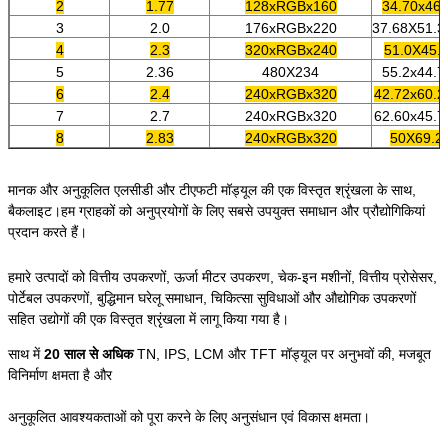
2
1.77
128xRGBx160
34.70x46.
3
2.0
176xRGBx220
37.68X51.3
4
2.3
320xRGBx240
51.0X45.
5
2.36
480X234
55.2x44.7
6
2.4
240xRGBx320
42.72x60.2
7
2.7
240xRGBx320
62.60x45.7
8
2.83
240xRGBx320
50X69.2
9
3.5
320xRGBX480
54.66X82.
मानक और अनुकूलित एलसीडी और टीएफटी मॉड्यूल की एक विस्तृत श्रृंखला के साथ, 
10
4.3
480xRGBX272
105.5X67.
बैकलाइट।हम ग्राहकों को अनुप्रयोगों के लिए सबसे उपयुक्त समाधान और प्रौद्योगिकियां 
1 1
5
800xRGBX480/1024x600
120.7x75.
प्रदान करते हैं।
12
5.7
640xRGBX480
127.0X98.
13
6.2
800xRGBX480
155.2X88.
हमारे उत्पादों को वित्तीय उपकरणों, ऊर्जा मीटर उपकरण, चेक-इन मशीनों, वित्तीय प्रोसेसर, 
4
7
800xRGBX480
164.9X10
1
पोर्टेबल उपकरणों, बुद्धिमान घरेलू समाधान, चिकित्सा सुविधाओं और औद्योगिक उपकरणों 
1024xRGBx600
सहित उद्योगों की एक विस्तृत श्रृंखला में लागू किया गया है। 
15
8
800xRGBX480
183.0x141
1024xRGBx600
साथ में 
20 साल से अधिक 
TN, IPS, LCM और TFT मॉड्यूल पर अनुभवों की, मजबूत 
16
10.1
800xRGBX480
235.0x143
विनिर्माण क्षमता है और
1024xRGBx600
अनुकूलित आवश्यकताओं को पूरा करने के लिए अनुसंधान एवं विकास क्षमता।