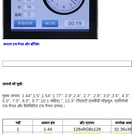
कस्टम टच पैनल और बॉन्डिंग
विकल्प:
प्रतिरोधी कैपेसिटिव (पीसीएपी)
सीटीपी संरचना:
जीएफ, जीएफएफ, जी + जी, पी + जी
उत्पादों की सूची:
कवर लेंस मोटाई:
0.55,0.7,0.9,1.1,1.8,2.8(मिमी)...
कवर लेंस भूतल उपचार:
एंटी-फिंगरप्रिंट (AF), एंटी-ग्लेयर (AG), एंटी-रिफ्लेक्शन (AR)
मुख्य उत्पाद: 1.44",1.5",1.54",1.77", 2.0",2.4", 2.7", 2.8", 3.0",3.5", 4.3", 
चालक आईसी:
फोकल-टेक, गुडिक्स, आईलाइटक, एटमेल ...
5.0", 7.0", 8.0", 9.7",10.1 सहित) ", 13.3" टीएफटी एलसीडी मॉड्यूल, प्रतिरोधी 
एलसीडी मॉड्यूल + सीटीपी का फाड़ना:
गैसकेट, ओसीए, लोका
टच पैनल और कैपेसिटिव टच पैनल उत्पाद।
नहीं
आकार इंच
डॉट प्रारूप
रूपरेखा आकार 
1
1.44
128xRGBx128
32.36x38.