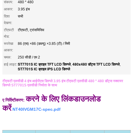
संकल्प:
480 * 480
आकार:
3.95 इंच
दिशा
सभी
देखना:
टीएफटी
टीएफटी, ट्रांसमिसिव
मोड:
रूपरेखा
86 (एच) ×86 (डब्ल्यू) ×3.85 (टी) / मिमी
आकार:
चमक:
250 सीडी / एम 2
ST7701S IC ड्राइव TFT LCD डिस्प्ले
480x480 डॉट्स TFT LCD डिस्प्ले
हाई लाइट:
,
,
ST7701S IC ड्राइव IPS LCD डिस्प्ले
टीएफटी एलसीडी 4 इंच आईपीएस डिस्प्ले 3.95 इंच टीएफटी एलसीडी 480 * 480 डॉट्स स्क्वायर
डिस्प्ले ST7701S एलसीडी निर्माता के साथ
करने के लिए लिंक
डाउनलोड
ए निर्दिष्टीकरण:
करें
NT40IVGM17C-spec.pdf