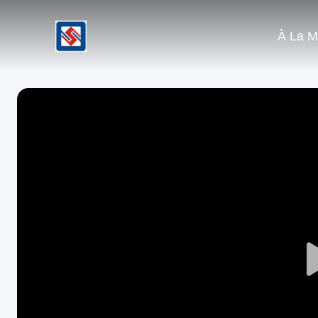
À La M