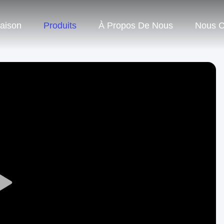
aison
Produits
À Propos De Nous
Nous C
Play
Video