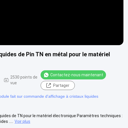
quides de Pin TN en métal pour le matériel
Contactez-nous maintenant
2530 points de
vue
Partager
dule fait sur commande d'affichage à cristaux liquides
quides de TN pour le matériel électronique Paramètres techniques :
es .....
Voir plus