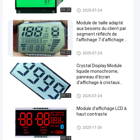
pour le dispositif
d'humidité
affichage d'affichage à cristau
00:20
2025-07-24
x liquides de coutume
Module de taille adapté
aux besoins du client par
segment réfléchi de
l'affichage 7 d'affichage à
cristaux liquides de Pin
TN en métal
affichage d'affichage à cristau
00:22
2025-07-24
x liquides de coutume
Crystal Display Module
liquide monochrome,
panneau d'écran
d'affichage à cristaux
liquides de 7 segments
affichage d'affichage à cristau
00:12
2025-07-24
x liquides de coutume
Module d'affichage LCD à
haut contraste
affichage d'affichage à cristau
2025-11-26
x liquides de coutume
00:19