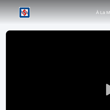
À La M