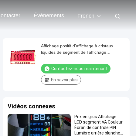
ontacter
Événements
French
Affichage positif d'affichage à cristaux
liquides de segment de l'affichage
numérique d'affichage à cristaux liquides
de PIN en métal/HTN Transflective
Contactez-nous maintenant
En savoir plus
Vidéos connexes
Prix en gros Affichage
LCD segment VA Couleur
Écran de contrôle PIN
Lumière arrière blanche