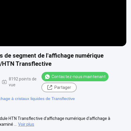
des de segment de l'affichage numérique
al/HTN Transflective
Contactez-nous maintenant
8192 points de
vue
Partager
ichage à cristaux liquides de Transflective
odule HTN Transflective d'affichage numérique d'affichage à
xaminé ...
Voir plus