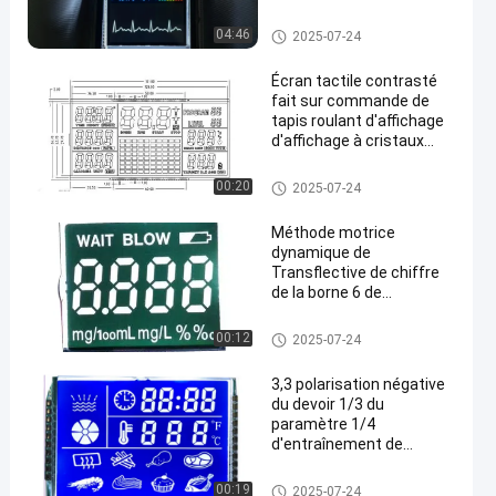
Pour masseur
Affichage d'affichage à cristau
04:46
2025-07-24
x liquides de Va
Écran tactile contrasté
fait sur commande de
tapis roulant d'affichage
d'affichage à cristaux
liquides de HTN avec la
connexion de zèbre
Affichage d'affichage à cristau
00:20
2025-07-24
x liquides de HTN
Méthode motrice
dynamique de
Transflective de chiffre
de la borne 6 de
l'affichage 64 d'affichage
à cristaux liquides d'OIN
Affichage d'affichage à cristau
00:12
2025-07-24
TN
x liquides de HTN
3,3 polarisation négative
du devoir 1/3 du
paramètre 1/4
d'entraînement de
panneau d'affichage
d'affichage à cristaux
Affichage d'affichage à cristau
00:19
2025-07-24