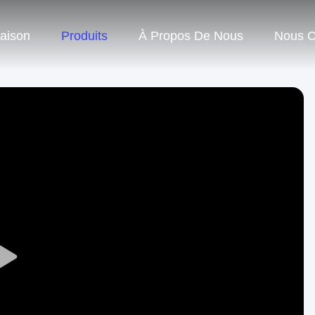
aison
Produits
À Propos De Nous
Nous C
Play
Video