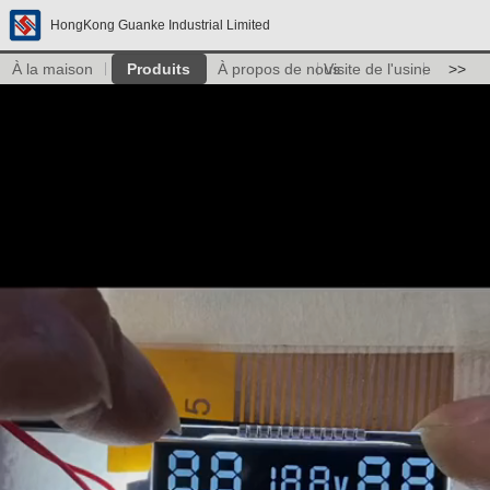
HongKong Guanke Industrial Limited
À la maison
Produits
À propos de nous
Visite de l'usine
>>