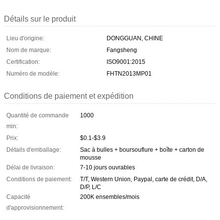
Détails sur le produit
Lieu d'origine:
DONGGUAN, CHINE
Nom de marque:
Fangsheng
Certification:
ISO9001:2015
Numéro de modèle:
FHTN2013MP01
Conditions de paiement et expédition
Quantité de commande
1000
min:
Prix:
$0.1-$3.9
Détails d'emballage:
Sac à bulles + boursouflure + boîte + carton de
mousse
Délai de livraison:
7-10 jours ouvrables
Conditions de paiement:
T/T, Western Union, Paypal, carte de crédit, D/A,
D/P, L/C
Capacité
200K ensembles/mois
d'approvisionnement: