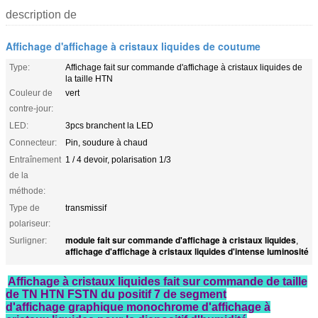
description de
Affichage d'affichage à cristaux liquides de coutume
Type:
Affichage fait sur commande d'affichage à cristaux liquides de
la taille HTN
Couleur de
vert
contre-jour:
LED:
3pcs branchent la LED
Connecteur:
Pin, soudure à chaud
Entraînement
1 / 4 devoir, polarisation 1/3
de la
méthode:
Type de
transmissif
polariseur:
module fait sur commande d'affichage à cristaux liquides
Surligner:
,
affichage d'affichage à cristaux liquides d'intense luminosité
Affichage à cristaux liquides fait sur commande
de
taille
de TN HTN FSTN du positif 7 de segment
d'affichage graphique monochrome
d'
affichage à