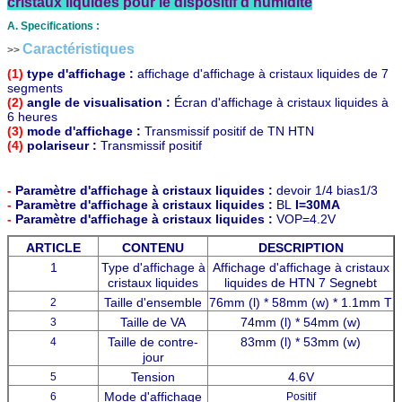
cristaux liquides
pour le dispositif d'humidité
A. Specifications :
Caractéristiques
>>
(1)
type d'affichage :
affichage d'affichage à cristaux liquides de 7
segments
(2)
angle de visualisation :
Écran d'affichage à cristaux liquides à
6 heures
(3)
mode d'affichage :
Transmissif positif de TN HTN
(4)
polariseur :
Transmissif
positif
-
Paramètre d'affichage à cristaux liquides :
devoir
1/4 bias1/3
-
Paramètre d'affichage à cristaux liquides :
BL
I=30MA
-
Paramètre d'affichage à cristaux liquides :
VOP=4.2V
ARTICLE
CONTENU
DESCRIPTION
1
Type d'affichage à
Affichage d'affichage à cristaux
cristaux liquides
liquides de HTN 7 Segnebt
Taille d'ensemble
76mm (l) * 58mm (w) * 1.1mm T
2
Taille de VA
74mm (l) * 54mm (w)
3
Taille de contre-
83mm (l) * 53mm (w)
4
jour
Tension
4.6V
5
Mode d'affichage
6
Positif