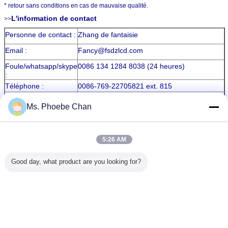
* retour sans conditions en cas de mauvaise qualité.
L'information de contact
>>
Personne de contact :
Zhang de fantaisie
Email :
Fancy@fsdzlcd.com
Foule/whatsapp/skype
0086 134 1284 8038 (24 heures)
:
Téléphone :
0086-769-22705821 ext. 815
Fax :
0086-769-22705825
Ms. Phoebe Chan
Adresse :
Construisant 2, parc industriel de BaiDai,
village de ChangPing, DaoJiaoTown,
Ville de Dongguan, province du Guangdong,
5:26 AM
Chine.
Good day, what product are you looking for?
Étiquettes:
affichage d'affichage à cristaux liquides d'intense luminosité
,
module fait sur commande d'affichage à cristaux liquides
,
Affichage réfléchi d'affichage à cristaux liquides