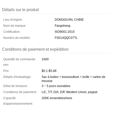
Détails sur le produit
Lieu d'origine:
DONGGUAN, CHINE
Nom de marque:
Fangsheng
Certification:
ISO9001:2015
Numéro de modèle:
FS014QQC07TL
Conditions de paiement et expédition
Quantité de commande
1000
min:
Prix:
$0.1-$5.88
Détails d'emballage:
Sac à bulles + boursouflure + boîte + carton de
mousse
Délai de livraison:
3 ~ 5 jours ouvrables
Conditions de paiement:
L/C, T/T, D/A, D/P, Western Union, paypal
Capacité
200K ensembles/mois
d'approvisionnement: