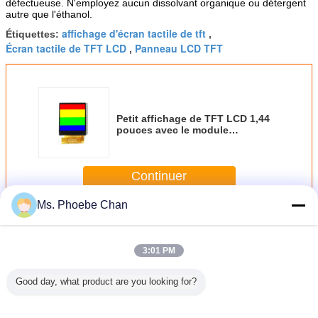
défectueuse. N'employez aucun dissolvant organique ou détergent
autre que l'éthanol.
affichage d'écran tactile de tft
Étiquettes:
,
Écran tactile de TFT LCD
Panneau LCD TFT
,
Petit affichage de TFT LCD 1,44
pouces avec le module
d'affichage à cristaux liquides
d'interface de MCU pour le Smart
Home
Continuer
Ms. Phoebe Chan
Affichage à cristaux liquides TFT
Plus
3:01 PM
Good day, what product are you looking for?
teur
Affichage à
Écran de Smart
Affichage
Modu
missif
cristaux liquides
Watch d'interface
transparent fait
d'afficha
 plat de
de TFT de 1,28
de MIPI, rayure
sur commande de
TFT de 5