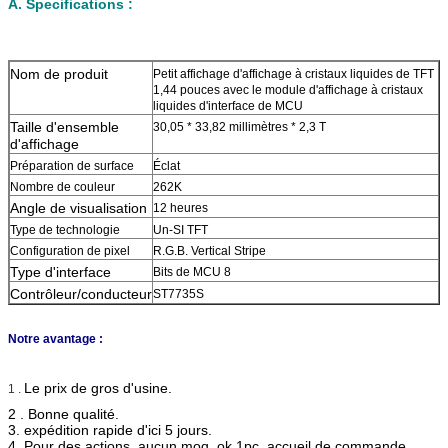
A. Specifications :
Nom de
produit
Petit affichage d'affichage à cristaux liquides de TFT
1,44 pouces avec le module d'affichage à cristaux
liquides d'interface de MCU
Taille d'ensemble
30,05 * 33,82 millimètres * 2,3 T
d'affichage
Préparation de surface
Éclat
Nombre de couleur
262K
Angle de visualisation
12 heures
Type de technologie
Un-SI TFT
Configuration de pixel
R.G.B. Vertical Stripe
Type d'interface
Bits de MCU 8
Contrôleur/conducteur
ST7735S
Notre avantage :
Le prix de gros d'usine.
1 .
2 . Bonne qualité.
3. expédition rapide d'ici 5 jours.
4. Pour des actions, aucun moq, ok 1pc. accueil de commande.