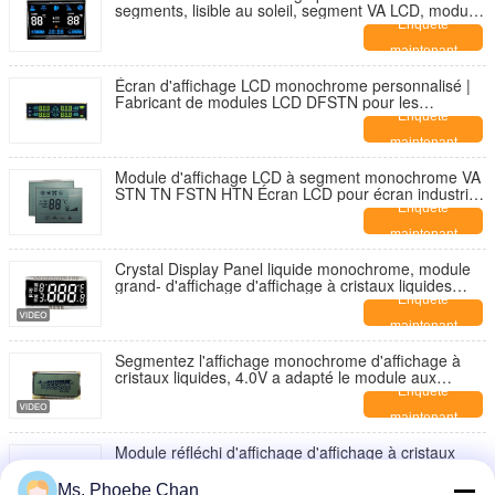
segments, lisible au soleil, segment VA LCD, module
d'affichage LCD monochrome à 7 segments
Enquête
maintenant
Écran d'affichage LCD monochrome personnalisé |
Fabricant de modules LCD DFSTN pour les
applications industrielles
Enquête
maintenant
Module d'affichage LCD à segment monochrome VA
STN TN FSTN HTN Écran LCD pour écran industriel
du panneau de commande du thermostat
Enquête
maintenant
Crystal Display Panel liquide monochrome, module
grand- d'affichage d'affichage à cristaux liquides
d'angle de visualisation
Enquête
maintenant
Segmentez l'affichage monochrome d'affichage à
cristaux liquides, 4.0V a adapté le module aux
besoins du client d'écran d'affichage à cristaux
Enquête
liquides de taille
maintenant
Module réfléchi d'affichage d'affichage à cristaux
liquides, panneau d'affichage monochrome fait sur
commande d'affichage à cristaux liquides
Enquête
Ms. Phoebe Chan