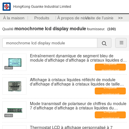
HongKong Guanke Industrial Limited
À la maison
Produits
À propos de nous
Visite de l'usine
>>
monochrome lcd display module
Qualité
fournisseur.
(100)
Entraînement dynamique de segment bleu de
module d'affichage d'affichage à cristaux liquides de
l'écran STN d'affichage à cristaux liquides formé par
Enquête
coutume
maintenant
Affichage à cristaux liquides réfléchi de module
d'affichage d'affichage à cristaux liquides de taille
adapté aux besoins du client par écran d'affichage à
Enquête
cristaux liquides de sept segments
maintenant
Mode transmissif de polariseur de chiffres du module
7 d'affichage d'affichage à cristaux liquides du
segment STN de la publication périodique 7
Enquête
maintenant
Thermostat LCD à affichage personnalisé à 7